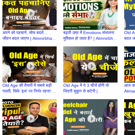
अपने को पहचानें, सोच बदलें…
बढ़ती उम्र में Emotions संभालना
Old Ag
जीवन बदल जाएगा | Atmnirbhar
मुश्किल हो जाता है? | Atmnirbhar
बदल ज
Old Age की तैयारी |
OldAge की तैयारी|Retirement
OldAg
Retirement Ke Baad
Ke Baad
Ke B
Old Age की तैयारी में सबसे बड़ी
Old Age में ये 3 चीजें होंगी तो
आज का न
गलती, सिर्फ 'इस' पर निर्भर रहना! |
जिंदगी सुकून से कटेगी |
Atman
Atmnirbhar OldAge की तैयारी
Atmnirbhar OldAge की तैयारी |
Atmni
Retirement Ke Baad
| Ret