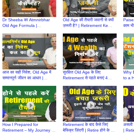
Dr Sheeba का Atmnirbhar
Old Age की तैयारी जवानी से क्यों
Paise
Old Age Formula |
ज़रूरी है? | Retirement Ke
काम भी
Retirement Ke Baad |
Baad | Atmnirbhar Old Age
Ke Ba
Atmnirbhar Old Age की तैयारी
की तैयारी
Age की
आज का सही निवेश, Old Age में
सुरक्षित Old Age के लिए
Why E
सम्मानपूर्ण जीवन का आधार |
Retirement से पहले बनाएं 4
to a 
Retirement Ke Baad | Retire
Wealth | Retirement Ke
peace
होने के बाद
Baad | Retire होने के बाद
hone 
How I Prepared for
Retirement के बाद कैसे जिएं
असली जी
Retirement – My Journey |
बेफिक्र ज़िंदगी | Retire होने के बाद
| Retir