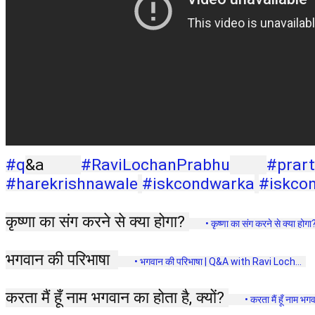
#q
&a 
#RaviLochanPrabhu
#prar
#harekrishnawale
#iskcondwarka
#iskco
कृष्णा का संग करने से क्या होगा? 
 • कृष्णा का संग करने से क्या होगा?
भगवान की परिभाषा  
 • भगवान की परिभाषा | Q&A with Ravi Loch...  
करता मैं हूँ नाम भगवान का होता है, क्यों? 
 • करता मैं हूँ नाम भगव