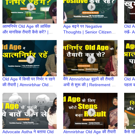
आत्मनिर्भर Old Age की आर्थिक
Age बढ़ने पर Negative
Old Ag
और मानसिक तैयारी कैसे करें? |
Thoughts | Senior Citizens |
रखें-
Atmnirbhar Old Age की तैयारी
Atmnirbhar Old Age की तैयारी
Hindu
| Retirement Ke Baad
Age की
Old Age में किसी पर निर्भर न रहने
मैंने Atmnirbhar बुढ़ापे की तैयारी
Old Ag
की तैयारी | Atmnirbhar Old
अभी से शुरू की | Retirement Ke
पहला क
Age की तैयारी | Retirement Ke
Baad |Atmnirbhar Old Age
Ke Ba
Baad
की तैयारी
Age की
Advocate Astha ने बताया Old
Atmnirbhar Old Age की तैयारी
कैसे रह