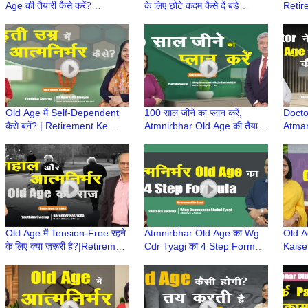
Age की तैयारी कैसे करें?
के लिए छोटे कदम कैसे दें बड़े
Retir
|Retirement Ke
परिणाम? | Retirement Ke
Atmni
Baad|Atmnirbhar Old Age की
Baad |Retire life
तैयारी
Old Age में Self-Dependent
100 साल जीने का प्लान करें,
Docto
कैसे बनें? | Retirement Ke
Atmnirbhar Old Age की तैयारी
Atman
Baad | Atmnirbhar Old Age
कैसे? | Retirement Ke Baad |
तैयारी
की तैयारी
Retire hone ke
Ke Ba
Age
Old Age में Tension-Free रहने
Atmnirbhar Old Age का Wg
Old A
के लिए क्या ज़रूरी है?|Retirement
Cdr Tyagi का 4 Step Formula
Kaise
Ke Baad|Atmnirbhar Old
| Retirement Ke Baad |
Retir
Age की तैयारी
Atmnirbhar Old Age की तैयारी
Atmni