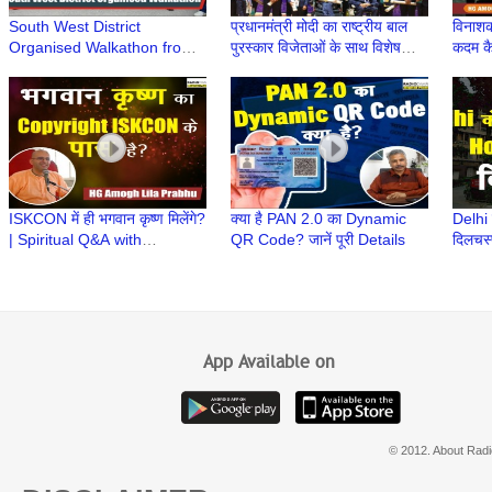
South West District
प्रधानमंत्री मोदी का राष्ट्रीय बाल
विनाशका
Organised Walkathon from
पुरस्कार विजेताओं के साथ विशेष
कदम कै
NSUT to Vegas Mall to
संवाद | Rashtriya Bal
#sup
Promote Electoral
Puraskar 2024
Prab
Participation
ISKCON में ही भगवान कृष्ण मिलेंगे?
क्या है PAN 2.0 का Dynamic
Delhi 
| Spiritual Q&A with
QR Code? जानें पूरी Details
दिलचस्
#supermonk Amogh Lila
Servic
Prabhu
Nihar
App Available on
© 2012. About Radi