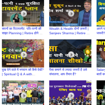
Retirement Ke Baad
Baad
सपनों का रिटायरमेंट: पति-पत्नी की
Wealth & Health दोनों ज़रूरी |
अपने प
साझा Planning | Retire होने के
Sanjeev Sharma | Retire होने
जरूरी?
बाद क्या करेंगे | Retirement ke
के बाद क्या करेंगे | Retirement
आसान 
baad
ke baad
Fund क
दुख देने वाले में भगवान को कैसे देखें?
पैसा कमाने से ज़्यादा जरूरी है उसे
Salary
| Spiritual Q & A with
संभालना, आप तैयार हैं?
बातों क
#supermonk HG Amogh Lila
Prabhu