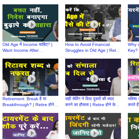
Col R D Bali (Retd) | Retire
क्या? | Retirement Ke Baad
Retir
होने के बाद क्या?
Old Age में Income चाहिए? |
How to Avoid Financial
Why s
Want Income After
Struggles in Old Age | Retire
Key? |
Retirement? | Retire होने के
होने के बाद क्या? | Retirement
Retir
बाद क्या? | Retirement Ke
Ke Baad
Baad
Retirement: Break है या
सही सेविंग ने दिया दूसरों की मदद
भविष्य 
Breakthrough? | Retire होने के
करने का हौसला | Retire होने के
करते है
बाद क्या? | Retirement Ke
बाद क्या करेंगे? |Retirement Ke
क्या करे
Baad
Baad