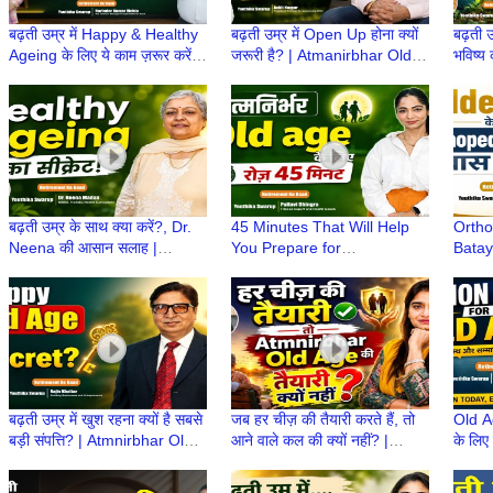
बढ़ती उम्र में Happy & Healthy
बढ़ती उम्र में Open Up होना क्यों
बढ़ती उ
Ageing के लिए ये काम ज़रूर करें! |
जरूरी है? | Atmanirbhar Old
भविष्य 
Atmanirbhar Old Age Ki
Age Ki Taiyari | Retirement
Atmni
Taiyari
ke Baad
Retir
बढ़ती उम्र के साथ क्या करें?, Dr.
45 Minutes That Will Help
Ortho
Neena की आसान सलाह |
You Prepare for
Batay
Atmnirbhar OldAge की तैयारी |
Atmanirbhar Old Age |
Taiya
Retirement life
Retirehone ke Baad |
की तैय
Retirement life
बढ़ती उम्र में खुश रहना क्यों है सबसे
जब हर चीज़ की तैयारी करते हैं, तो
Old Ag
बड़ी संपत्ति? | Atmnirbhar Old
आने वाले कल की क्यों नहीं? |
के लिए
Age की तैयारी | Retirement life
Atmnirbhar Old Age की तैयारी
Atmni
|Retir