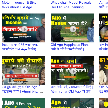
Moto Influencer & Biker
Wheelchair Model Reveals
Atman
talks About Old Age
Her Old Age Planning |
पाएँ? 
Planning | Atmnirbhar Old
Atmnirbhar Old Age की तैयारी
Atmni
Age की तैयारी | Retirement Ke
| Retirement Ke Baad
| Ret
Baad
Income का ये % जरूर बचाएं
Old Age Happiness Plan:
आत्मनि
आत्मनिर्भर Old Age के लिए |
अभी से करें ये जरूरी तैयारी |
की मा
Atmnirbhar Old Age की तैयारी
Atmnirbhar Old Age की तैयारी
की तैय
| Retirement Ke Baad
| Retirement Ke Baad
Baad
सब कुछ होते हुए भी Old Age में
आत्मनिर्भर बनें, आत्मसम्मान से जिएं |
Old Age
वृद्धाश्रम क्यों? | Atmnirbhar Old
Atmnirbhar Old Age की तैयारी
81 सा
Age की तैयारी | Retirement Ke
| Retirement Ke Baad
से सी
Baad
की तैया