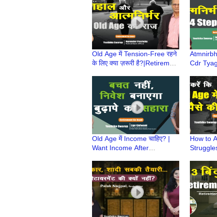
Old Age में Tension-Free रहने
Atmnirbh
के लिए क्या ज़रूरी है?|Retirement
Cdr Tyag
Ke Baad|Atmnirbhar Old
| Retire
Age की तैयारी
Atmnirbha
Old Age में Income चाहिए? |
How to A
Want Income After
Struggles
Retirement? | Retire होने के
होने के बा
बाद क्या? | Retirement Ke
Ke Baad
Baad