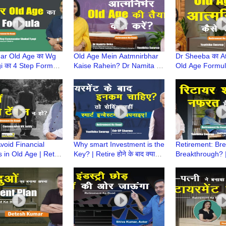
ar Old Age का Wg
Old Age Mein Aatmnirbhar
Dr Sheeba का A
i का 4 Step Formula
Kaise Rahein? Dr Namita |
Old Age Formul
ment Ke Baad |
Retirement Ke Baad |
Retirement Ke 
r Old Age की तैयारी
Atmnirbhar Old Age की तैयारी
Atmnirbhar Old A
void Financial
Why smart Investment is the
Retirement: Brea
 in Old Age | Retire
Key? | Retire होने के बाद क्या? |
Breakthrough? | 
द क्या? | Retirement
Retirement Ke Baad
बाद क्या? | Reti
Baad