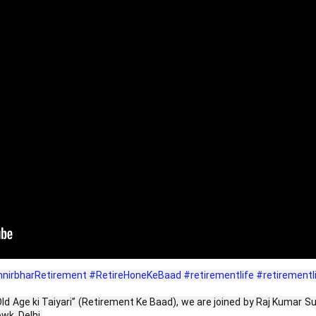
nirbharRetirement
#RetireHoneKeBaad
#retirementlife
#retirementl
 Old Age ki Taiyari” (Retirement Ke Baad), we are joined by Raj Kumar S
wk, Delhi.