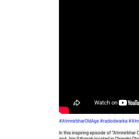
#AtmnirbharOldAge
#radiodwarka
#Atm
In this inspiring episode of “Atmnirbhar
and Jain Sthanak located in Chandni Cho