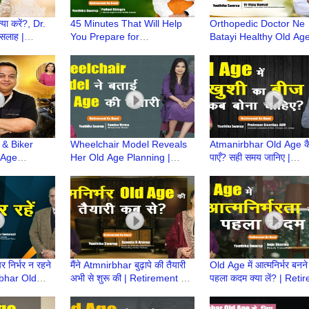
्या करें?, Dr.
45 Minutes That Will Help
Orthopedic Doctor Ne
सलाह |
You Prepare for
Batayi Healthy Old Age
e की तैयारी |
Atmanirbhar Old Age |
Taiyari |Atmnirbhar Ol
Retirehone ke Baad |
की तैयारी |Retirement lif
Retirement life
 & Biker
Wheelchair Model Reveals
Atmanirbhar Old Age कै
 Age
Her Old Age Planning |
पाएँ? सही समय जानिए |
irbhar Old
Atmnirbhar Old Age की तैयारी
Atmnirbhar Old Age की त
Retirement Ke
| Retirement Ke Baad
| Retirement Ke Baad
 निर्भर न रहने
मैंने Atmnirbhar बुढ़ापे की तैयारी
Old Age में आत्मनिर्भर बनने
rbhar Old
अभी से शुरू की | Retirement Ke
पहला कदम क्या लें? | Reti
Retirement Ke
Baad |Atmnirbhar Old Age
Ke Baad | Atmnirbhar 
की तैयारी
Age की तैयारी