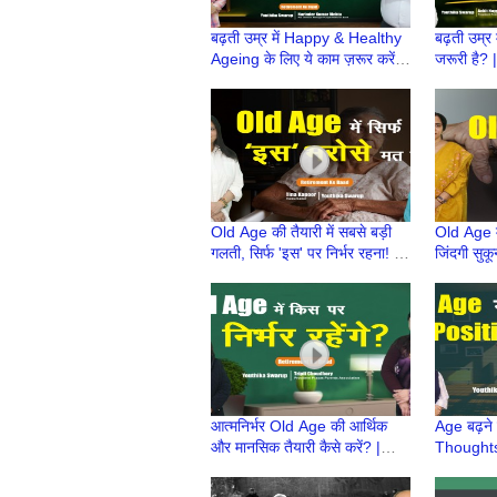
बढ़ती उम्र में Happy & Healthy
बढ़ती उम्र
Ageing के लिए ये काम ज़रूर करें! |
जरूरी है?
Atmanirbhar Old Age Ki
Age Ki Ta
Taiyari
ke Baad
Old Age की तैयारी में सबसे बड़ी
Old Age में
गलती, सिर्फ 'इस' पर निर्भर रहना! |
जिंदगी सुकू
Atmnirbhar OldAge की तैयारी
Atmnirbha
Retirem
आत्मनिर्भर Old Age की आर्थिक
Age बढ़ने
और मानसिक तैयारी कैसे करें? |
Thoughts 
Atmnirbhar Old Age की तैयारी
Atmnirbha
| Retire