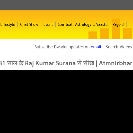
 Lifestyle
Chat Show
Event
Spiritual, Astrology & Vaastu
Page 3
Subscribe Dwarka updates on
email
Search Video
्भर? 81 साल के Raj Kumar Surana से सीख | Atmnirbhar