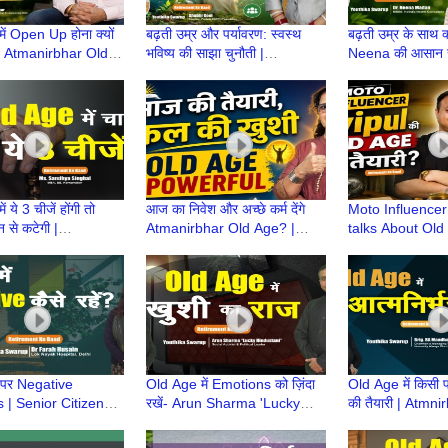
 में Open Up होना क्यों
बढ़ती उम्र और पर्यावरण: स्वस्थ
बढ़ती उम्र के साथ क
 | Atmanirbhar Old
भविष्य की साझा चुनौती |
Neena की आसान 
iyari | Retirement
Atmnirbhar OldAge की तैयारी |
Atmnirbhar OldAg
Retirement life
Retirement life
 ये 3 चीजें होंगी तो
आज का निवेश और अच्छे कर्म देंगे
Moto Influencer
न से कटेगी |
Atmanirbhar Old Age? |
talks About Old
r OldAge की तैयारी |
Atmnirbhar Old Age की तैयारी
Planning | Atmn
ent Ke Baad
| Retirement Ke Baad
Age की तैयारी | 
Baad
 पर Negative
Old Age में Emotions को ज़िंदा
Old Age में किसी पर
| Senior Citizens |
रखें- Arun Sharma 'Lucky
की तैयारी | Atmni
r Old Age की तैयारी
Hindustani' | Atmnirbhar Old
Age की तैयारी | 
ment Ke Baad
Age की तैयारी
Baad