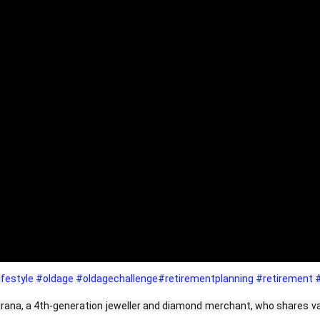
ifestyle
#oldage
#oldagechallenge
#retirementplanning
#retirement
urana, a 4th-generation jeweller and diamond merchant, who shares valua