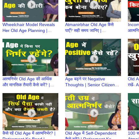
Wheelchair Model Reveals
Atmanirbhar Old Age कैसे
Income
Her Old Age Planning |
पाएँ? सही समय जानिए |
आत्मनि
Atmnirbhar Old Age की तैयारी
Atmnirbhar Old Age की तैयारी
Atmni
| Retirement Ke Baad
| Retirement Ke Baad
| Ret
आत्मनिर्भर Old Age की आर्थिक
Age बढ़ने पर Negative
Old Ag
और मानसिक तैयारी कैसे करें? |
Thoughts | Senior Citizens |
रखें-
Atmnirbhar Old Age की तैयारी
Atmnirbhar Old Age की तैयारी
Hindu
| Retirement Ke Baad
Age की
कैसे रहें Old Age में आत्मनिर्भर? |
Old Age में Self-Dependent
100 सा