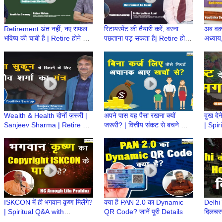
Retirement अंत नहीं, नए सफल
रिटायरमेंट की तैयारी करें, वरना
अब वक़
भविष्य की चाबी है | Retire होने के
पछताना पड़ सकता है| Retire होने
अध्याय
बाद क्या करेंगे | Retirement ke
के बाद क्या करेंगे | Retirement
बाद क्
baad
ke baad
Baad
Wealth & Health दोनों ज़रूरी |
अपने पास यह पैसा रखना क्यों
दुख देन
Sanjeev Sharma | Retire होने
जरूरी? | वित्तीय संकट से बचने का
| Spir
के बाद क्या करेंगे | Retirement
आसान तरीका | Emergency
#sup
ke baad
Fund क्यों?
Prab
ISKCON में ही भगवान कृष्ण मिलेंगे?
क्या है PAN 2.0 का Dynamic
Delhi 
| Spiritual Q&A with
QR Code? जानें पूरी Details
दिलचस्
#supermonk Amogh Lila
Servic