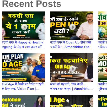
Recent Posts
बढ़ती उम्र में Happy & Healthy
बढ़ती उम्र में Open Up होना क्यों
बढ़ती उ
Ageing के लिए ये काम ज़रूर करें! |
जरूरी है? | Atmanirbhar Old
भविष्य 
Atmanirbhar Old Age Ki
Age Ki Taiyari | Retirement
Atmni
Taiyari
ke Baad
Retir
Old Age में किसी पर निर्भर न रहने
अपने को पहचानें, सोच बदलें…
बढ़ती 
के लिए बनाएं Vision Plan |
जीवन बदल जाएगा | Atmnirbhar
मुश्कि
Atmnirbhar Old Age की तैयारी
Old Age की तैयारी |
OldAg
|Retire
Retirement Ke Baad
Ke B