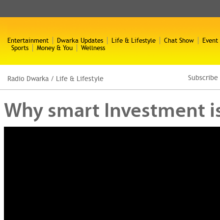
Entertainment
Dwarka Updates
Life & Lifestyle
Chat Show
Event
Sports
Money & You
Wellness
Subscribe
Radio Dwarka
/
Life & Lifestyle
Why smart Investment is t