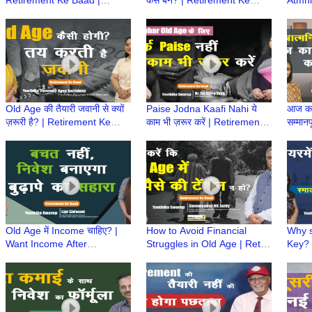
Retirement Ke Baad |
कैसे बनें? | Retirement Ke
Atmni
Atmnirbhar Old Age की तैयारी
Baad | Atmnirbhar Old Age
कैसे?
की तैयारी
Retir
Old Age की तैयारी जवानी से क्यों
Paise Jodna Kaafi Nahi ये
आज का 
ज़रूरी है? | Retirement Ke
काम भी ज़रूर करें | Retirement
सम्मान
Baad | Atmnirbhar Old Age
Ke Baad | Atmnirbhar Old
Retir
की तैयारी
Age की तैयारी
होने के
Old Age में Income चाहिए? |
How to Avoid Financial
Why s
Want Income After
Struggles in Old Age | Retire
Key? |
Retirement? | Retire होने के
होने के बाद क्या? | Retirement
Retir
बाद क्या? | Retirement Ke
Ke Baad
Baad