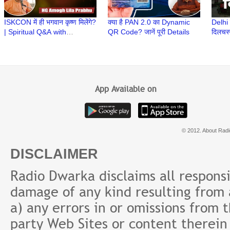
ISKCON में ही भगवान कृष्ण मिलेंगे?
क्या है PAN 2.0 का Dynamic
Delhi 
| Spiritual Q&A with
QR Code? जानें पूरी Details
दिलचस्
#supermonk Amogh Lila
Servic
Prabhu
Nihar
App Available on
© 2012. About Radi
DISCLAIMER
Radio Dwarka disclaims all responsibi
damage of any kind resulting from a
a) any errors in or omissions from 
party Web Sites or content therein 