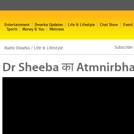
Entertainment
Dwarka Updates
Life & Lifestyle
Chat Show
Event
Sports
Money & You
Wellness
Subscribe
Radio Dwarka
/
Life & Lifestyle
Dr Sheeba का Atmnirbhar