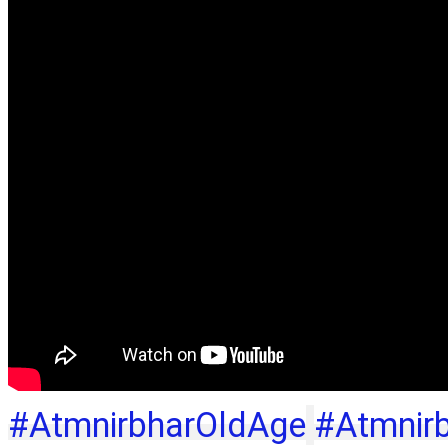
#AtmnirbharOldAge
#Atmnirb