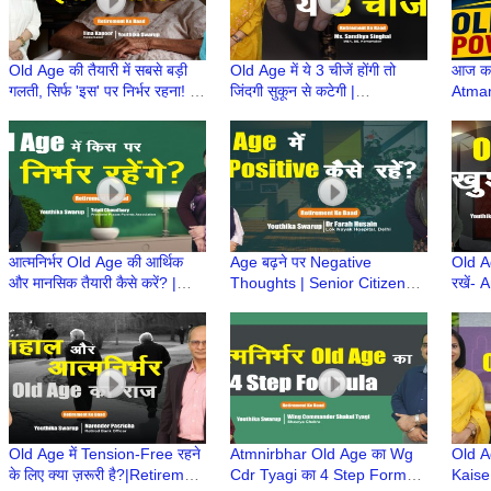
Old Age की तैयारी में सबसे बड़ी
Old Age में ये 3 चीजें होंगी तो
आज का न
गलती, सिर्फ 'इस' पर निर्भर रहना! |
जिंदगी सुकून से कटेगी |
Atman
Atmnirbhar OldAge की तैयारी
Atmnirbhar OldAge की तैयारी |
Atmni
Retirement Ke Baad
| Ret
आत्मनिर्भर Old Age की आर्थिक
Age बढ़ने पर Negative
Old Ag
और मानसिक तैयारी कैसे करें? |
Thoughts | Senior Citizens |
रखें-
Atmnirbhar Old Age की तैयारी
Atmnirbhar Old Age की तैयारी
Hindu
| Retirement Ke Baad
Age की
Old Age में Tension-Free रहने
Atmnirbhar Old Age का Wg
Old A
के लिए क्या ज़रूरी है?|Retirement
Cdr Tyagi का 4 Step Formula
Kaise