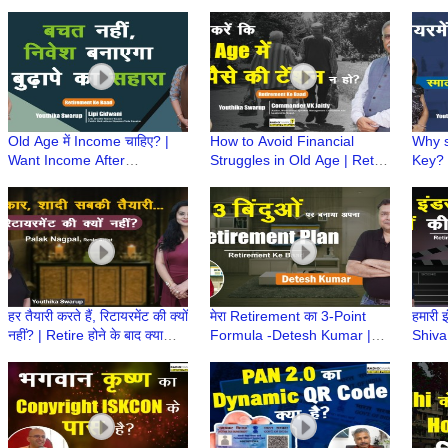
Ke Baad|Atmnirbhar Old
| Retirement Ke Baad |
Retir
Age की तैयारी
Atmnirbhar Old Age की तैयारी
Atmni
Old Age में Income चाहिए? |
How to Avoid Financial
Why s
Want Income After
Struggles in Old Age | Retire
Key? |
Retirement? | Retire होने के
होने के बाद क्या? | Retirement
Retir
बाद क्या? | Retirement Ke
Ke Baad
Baad
हर तैयारी करते हैं, रिटायरमेंट की क्यों
मेरा Retirement का 3-Point
हमारी इं
नहीं? | Retire होने के बाद क्या
Formula -Detesh Kumar |
Shiva 
करेंगे | Retirement Ke Baad
Retire होने के बाद क्या करेंगे |
बाद क्
Retirement Ke Baad
Baad