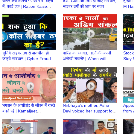
राशन कैसे मिलेगा? परिवार दो शहरों
IGL Customers हो जाए सावधान,
तुम्हारा
में, कार्ड एक | Ration Kaise
साइबर ठगों की आप पर नजर
M Har
Milega? | Mera Ration Card
Cybe
App
#awa
सुनिये साइबर ठग से बातचीत: हो
बारिश का स्वागत, नालों की अपनी
Stock
जाइये सावधान | Cyber Fraud
अनोखी तैयारी! | When will
Stay 
Call | Cybercrime Trap |
these Drains Improve? |
| M H
Credit Card Fraud
Waterlogging
Cyber
भगवान के आशीर्वाद से जीवन में रास्ते
Nirbhaya's mother, Asha
Appea
बनते रहे | Kamaljeet
Devi voiced her support for
from 
Sehrawat, Candidate West
Swati Maliwal | Trending
DM/DE
Delhi Lok Sabha
Today
Sabha