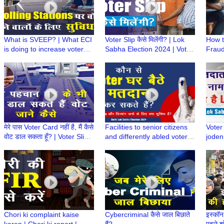
What is SVEEP? | What ECI
Voter Slip कैसे मिलेंगी? | Lok
How t
is doing to increase voter
Sabha Election 2024 | Voter
Fraud
turnout | Facilities to
Slip
Call 
Voters@polling station
Sanch
मेरे पास Voter Card नहीं है, मैं कैसे
Facilities to senior citizens
Voter
वोट डाल सकता हूँ? | Voter Slip |
and differently abled voters
joden
Lok Sabha Election 2024
for casting their votes | घर बैठे
name i
मतदान
Elect
Chori ki complaint kaise
Cybercriminal कैसे जाल बिछाते
इस्कॉन 