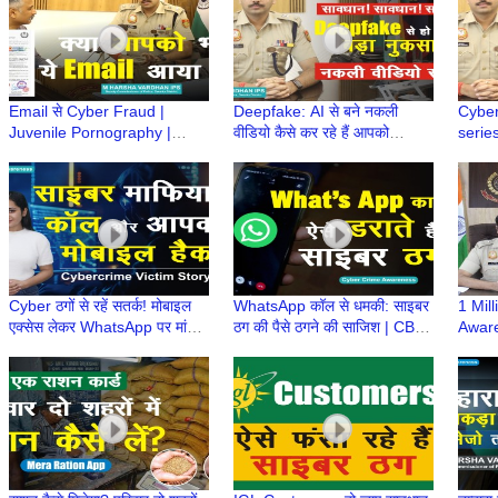
Email से Cyber Fraud |
Deepfake: AI से बने नकली
Cyber
Juvenile Pornography |
वीडियो कैसे कर रहे हैं आपको
series
Police Order| Child Sexual
गुमराह? | IPS M Harsha
IPS M
Abuse |M Harsha Vardhan
Vardhan | CyberSuraksha
ख़ास 
IPS
Cyber ठगों से रहें सतर्क! मोबाइल
WhatsApp कॉल से धमकी: साइबर
1 Mil
एक्सेस लेकर WhatsApp पर मांगते
ठग की पैसे ठगने की साजिश | CBI
Aware
हैं पैसे | Cybercrime Victim
officer ka call | police wale
M Har
Story
ka phone
सफलता