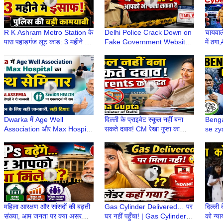
R K Ashram Metro Station के
Delhi Police Crack Down on
चायवा
पास पहाड़गंज लूट कांड: 3 महीने में
Fake Government Website
में ठग
अपराधी कैसे दोषी साबित हुआ?
Cyber Scam |
Inter
#OfficialVersion
Netwo
Dwarka में Age Well
दिल्ली के प्राइवेट स्कूल नहीं बना
Benga
Association और Max Hospital
सकते दबाव! CM रेखा गुप्ता का
se zy
का हेल्थ सेमिनार, Thalassemia
वीडियो संदेश, Parents को राहत
impor
और Senior Health पर विशेषज्ञों ने
Congr
दी जानकारी
महिला आरक्षण और सांसदों की बढ़ती
Gas Cylinder Delivered… पर
दिल्ली 
संख्या, आम जनता पर क्या असर
घर नहीं पहुँचा! | Gas Cylinder
को न्या