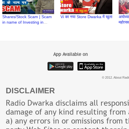
Shares/Stock Scam | Scam
Vi का नया Store Dwarka में खुला
अयोध्या
in name of Investing in
महोत्सव 
Stock/Share | M Harsha
भजन सं
Vardhan IPS | Cyber
Security
App Available on
© 2012. About Radi
DISCLAIMER
Radio Dwarka disclaims all responsibi
damage of any kind resulting from a
a) any errors in or omissions from 