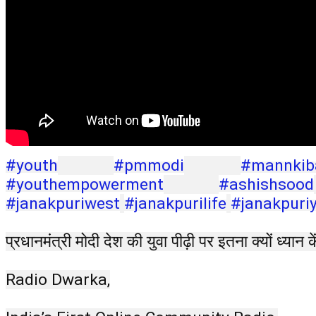
#youth
#pmmodi
#mannkib
#youthempowerment
#ashishsood
#janakpuriwest
#janakpurilife
#janakpuri
प्रधानमंत्री मोदी देश की युवा पीढ़ी पर इतना क्यों ध्यान के
Radio Dwarka,