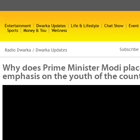
Entertainment
Dwarka Updates
Life & Lifestyle
Chat Show
Event
Sports
Money & You
Wellness
Subscribe
Radio Dwarka
/
Dwarka Updates
Why does Prime Minister Modi plac
emphasis on the youth of the coun