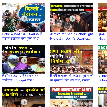
पड़ेगा? | मोदी सरकार | MP
कहाँ गायब हो रहे हैं? | LPG
प्रदर्
कमलजीत सहरावत
Cylinder
Delhi के ISKCON Dwarka में
Justice for Sahil: Candlelight
द्वारका
वृंदावन शैली की ‘प्री’ फूलों की होली |
Protest in Delhi’s Dwarka
Nigam
लट्ठमार और मटका फोड़ होली का
following Fatal SUV accident
Puras
आयोजन
| Dwarka Delhi
Acad
केंद्रीय बजट पर विशेष प्रसारण
दिल्ली के द्वारका में महाराणा प्रताप जी
Venka
कार्यक्रम | Budget 2026 |
की पुण्यतिथि पर भव्य सभा, साइबर
Schoo
Nirmala Sitharaman |
अपराध पर भी जागरूकता
Envir
Budget 2026 Update
Throu