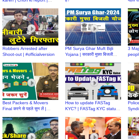
karen | Chori ki report |
हैं?
पहले श
Online FIR | चोरी की शिकायत
Prabh
कैसे करें | eFIR
Robbers Arrested after
PM Surya Ghar Muft Bijli
3 Maj
Shoot-out | #officialversion
Yojana | सरकारी मुफ़्त बिजली
people
योजना
#cybe
Vardh
Best Packers & Movers
How to update FASTag
Polic
Final करने से पहले सुन लें |
KYC? | FASTag KYC status |
Syndi
Cheep Packers & Movers |
FASTag issued by Bank |
Drug 
M Harsha Vardhan, IPS
FASTag issued by NHAI
#offic