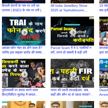
बिजली कंपनी के नाम पर ठगी का
All India Jewellery Show
15 साल 
प्रयास | BSES के नाम पर ठगी |
2025 at Yashobhoomi,
बाद इस
BSES के नाम पर धोखाधड़ी
Dwarka Hosts India’s Top
relea
Gold Manufacturers
Seize
आपका फोन नंबर बंद होने वाला है?
Parcel Scam में ये 5 गलतियाँ न
बांग्लाद
जानिए इस साइबर फ्रॉड की सच्चाई |
करें, वरना हो सकती है बड़ी ठगी
द्वारा 
नया साइबर स्कैम | TRAI से फोन
Mukun
पुलिसकर्मी पर हमला करने वाला
भारत की पहली एफआईआर- कब,
Dwark
हिस्ट्रीशीटर मुठभेड़ में घायल,
कहाँ और कौन था वो पहला शख्स? |
Arres
हथियार बरामद
First FIR | First Information
Modeli
Report
Frau