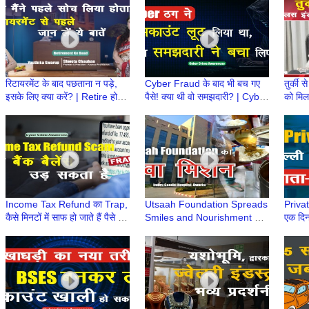
Story
रिटायरमेंट के बाद पछताना न पड़े,
Cyber Fraud के बाद भी बच गए
तुर्की 
इसके लिए क्या करें? | Retire होने
पैसे! क्या थी वो समझदारी? | Cyber
को मिल
के बाद क्या? | Retirement Ke
Fraud की सच्ची घटना, समझदारी
इंडस्ट्र
Baad
ने किया कमाल
फैसला
Income Tax Refund का Trap,
Utsaah Foundation Spreads
Private
कैसे मिनटों में साफ हो जाते हैं पैसे |
Smiles and Nourishment at
एक दिन
Income Tax Refund Scam
Indira Gandhi Hospital,
को दी 
Alert
Dwarka