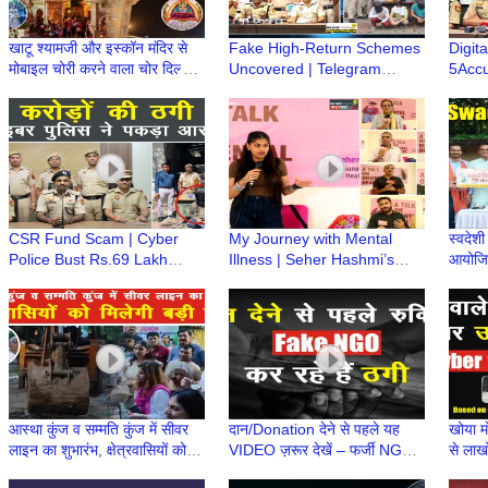
खाटू श्यामजी और इस्कॉन मंदिर से
Fake High-Return Schemes
Digit
मोबाइल चोरी करने वाला चोर दिल्ली में
Uncovered | Telegram
5Accu
दबोचा गया, 12 मोबाइल बरामद
Investment Fraud Racket
Compl
Exposed | Nidhin Valsan IPS
Natio
IPS
CSR Fund Scam | Cyber
My Journey with Mental
स्वदेश
Police Bust Rs.69 Lakh
Illness | Seher Hashmi’s
आयोजित 
Cheating Racket, Accused
Inspiring Story | Dwarka
होगा?
Arrested | Nidhin Valsan,
Greens Apartment Sector
संगम
IPS
14
आस्था कुंज व सम्मति कुंज में सीवर
दान/Donation देने से पहले यह
खोया म
लाइन का शुभारंभ, क्षेत्रवासियों को
VIDEO ज़रूर देखें – फर्जी NGO
से लाखो
मिलेगी बड़ी राहत
से हो रही है ठगी
की कह