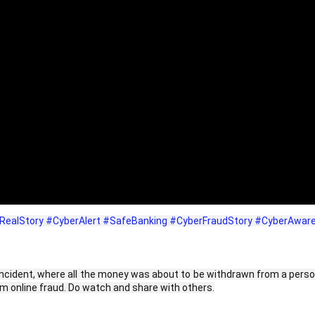
RealStory
#CyberAlert
#SafeBanking
#CyberFraudStory
#CyberAwar
real incident, where all the money was about to be withdrawn from a pe
rom online fraud. Do watch and share with others.