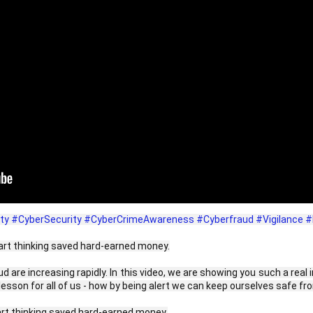
ty
#CyberSecurity
#CyberCrimeAwareness
#Cyberfraud
#Vigilance
#
mart thinking saved hard-earned money.
raud are increasing rapidly. In this video, we are showing you such a 
 lesson for all of us - how by being alert we can keep ourselves safe f
art thinking saved hard-earned money.