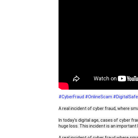
#CyberFraud
#OnlineScam
#DigitalSafe
A real incident of cyber fraud, where s
In today's digital age, cases of cyber f
huge loss. This incident is an important
A real incident of cyber fraud where sm