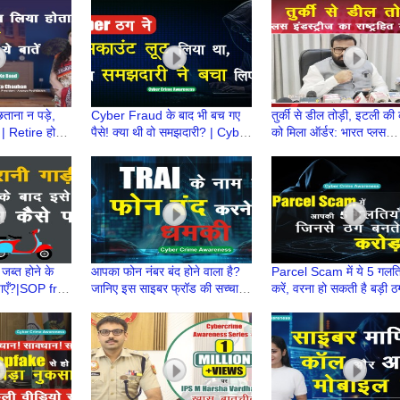
n Valsan IPS
Nationwide | Nidhin Valsan
Arrested | Nidhin Valsa
IPS
IPS
छताना न पड़े,
Cyber Fraud के बाद भी बच गए
तुर्की से डील तोड़ी, इटली की
 | Retire होने
पैसे! क्या थी वो समझदारी? | Cyber
को मिला ऑर्डर: भारत प्लस
tirement Ke
Fraud की सच्ची घटना, समझदारी
इंडस्ट्रीज का राष्ट्रहित में बड़
ने किया कमाल
फैसला
जब्त होने के
आपका फोन नंबर बंद होने वाला है?
Parcel Scam में ये 5 गलति
पाएँ?|SOP fr
जानिए इस साइबर फ्रॉड की सच्चाई |
करें, वरना हो सकती है बड़ी ठ
 Life Vehicle
नया साइबर स्कैम | TRAI से फोन