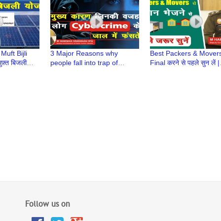
uft Bijli
3 Major Reasons why
Best Packers & Mover
फ़्त बिजली
people fall into trap of
Final करने से पहले सुन लें |
#cybercrime | M Harsha
Cheep Packers & Move
Vardhan IPS
M Harsha Vardhan, IP
Follow us on