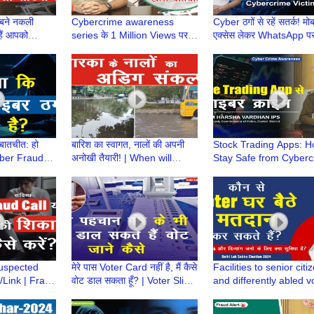
बने नकली
Cybercrime awareness
Cyber ठगों से रहें सतर्क! मो
हैं आपको
series के 1 Million Views पर
एक्सेस लेकर WhatsApp पर 
Harsha
IPS M Harsha Vardhan से
हैं पैसे | Cybercrime Vict
rSuraksha
ख़ास बातचीत | CyberSuraksha
Story
 बातचीत: हो
बारिश का स्वागत, नालों की अपनी
Stock Trading Apps: H
yber Fraud
अनोखी तैयारी! | When will
Stay Safe from Cyber
e Trap |
these Drains Improve? |
| M Harsha Vardhan IP
aud
Waterlogging
Cybercrime awarenes
suspected
मेरे पास Voter Card नहीं है, मैं कैसे
Facilities to senior citi
Link | Fraud
वोट डाल सकता हूँ? | Voter Slip |
and differently abled v
| Chakshu |
Lok Sabha Election 2024
for casting their votes | 
मतदान