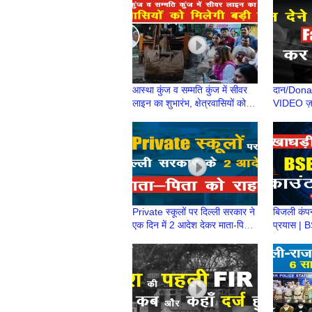
Through 
आस्था कुंज व सम्मति कुंज में सीवर
दान/Donati
लाइन का शुभारंभ, क्षेत्रवासियों को
VIDEO ज़र
मिलेगी बड़ी राहत
से हो रही है
Private स्कूलों पर दिल्ली सरकार ने
बिजली कंपन
एक दिन में 2 आदेश देकर माता-पिता
प्रयास | B
को दी राहत
BSES के न