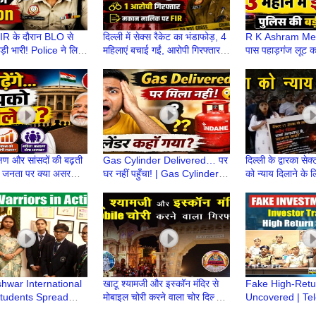
SIR के दौरान BLO से
दिल्ली में सेक्स रैकेट का भंडाफोड़, 4
R K Ashram Metr
़ी भारी! Police ने लिया
महिलाएं बचाई गईं, आरोपी गिरफ्तार,
पास पहाड़गंज लूट कां
n | Delhi में SIR
मकान मालिक के खिलाफ FIR
अपराधी कैसे दोषी स
षण और सांसदों की बढ़ती
Gas Cylinder Delivered… पर
दिल्ली के द्वारका सेक
म जनता पर क्या असर
घर नहीं पहुँचा! | Gas Cylinder
को न्याय दिलाने के ल
मोदी सरकार | MP
कहाँ गायब हो रहे हैं? | LPG
प्रदर्शन | Justice
हरावत
Cylinder
hwar International
खाटू श्यामजी और इस्कॉन मंदिर से
Fake High-Ret
tudents Spread
मोबाइल चोरी करने वाला चोर दिल्ली में
Uncovered | Te
mental Awareness
दबोचा गया, 12 मोबाइल बरामद
Investment Fra