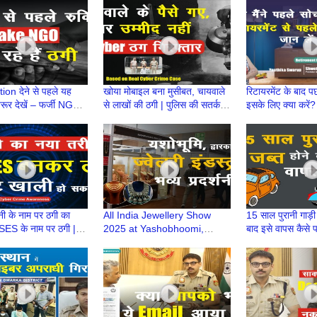
Their Project
Exposed | Nidhi
on देने से पहले यह
खोया मोबाइल बना मुसीबत, चायवाले
रिटायरमेंट के बाद प
ूर देखें – फर्जी NGO
से लाखों की ठगी | पुलिस की सतर्कता
इसके लिए क्या करें?
 ठगी
की कहानी | Cyber Crime Real
के बाद क्या? | Re
Story
Baad
ी के नाम पर ठगी का
All India Jewellery Show
15 साल पुरानी गाड़ी 
SES के नाम पर ठगी |
2025 at Yashobhoomi,
बाद इसे वापस कैसे 
ाम पर धोखाधड़ी
Dwarka Hosts India’s Top
releasing End of
Gold Manufacturers
Seized