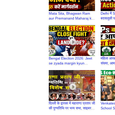
Mata Sita, Bhagwan Ram
Delhi में 
aur Premanand Maharaj ka
बदसलूकी पड
CJP Protest से क्या लेना-देना
कड़ा Actio
था?
Bengal Election 2026: Jeet
महिला आरक्
se zyada margin kyun
संख्या, आ
important hai? | BJP | TMC |
पड़ेगा? | 
Congress|Trending Today
कमलजीत स
दिल्ली के द्वारका में महाराणा प्रताप जी
Venkates
की पुण्यतिथि पर भव्य सभा, साइबर
School S
अपराध पर भी जागरूकता
Environ