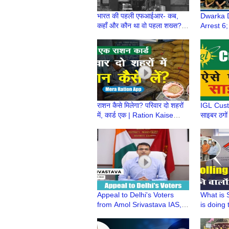
भारत की पहली एफआईआर- कब,
Dwarka D
कहाँ और कौन था वो पहला शख्स? |
Arrest 6;
First FIR | First Information
Modeling,
Report
Fraud S
राशन कैसे मिलेगा? परिवार दो शहरों
IGL Cust
में, कार्ड एक | Ration Kaise
साइबर ठगो
Milega? | Mera Ration Card
App
Appeal to Delhi's Voters
What is 
from Amol Srivastava IAS,
is doing 
DM/DEO East | Delhi Lok
turnout | 
Sabha Election 2024
Voters@p