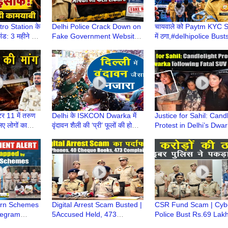
o Station के
Delhi Police Crack Down on
चायवाले को Paytm KYC 
ड: 3 महीने में
Fake Government Website
में ठगा,#delhipolice Bust
ाबित हुआ?
Cyber Scam |
Interstate CyberCrime
#OfficialVersion
Network| #officialversi
्टर 11 में तरुण
Delhi के ISKCON Dwarka में
Justice for Sahil: Candl
िए लोगों का
वृंदावन शैली की ‘प्री’ फूलों की होली |
Protest in Delhi’s Dwa
 for Tarun
लट्ठमार और मटका फोड़ होली का
following Fatal SUV ac
आयोजन
| Dwarka Delhi
urn Schemes
Digital Arrest Scam Busted |
CSR Fund Scam | Cyb
legram
5Accused Held, 473
Police Bust Rs.69 Lak
ud Racket
Complaint Linked
Cheating Racket, Acc