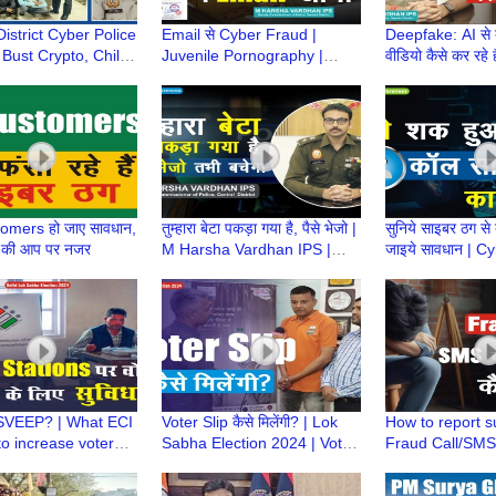
istrict Cyber Police
Email से Cyber Fraud |
Deepfake: AI से 
 Bust Crypto, Child
Juvenile Pornography |
वीडियो कैसे कर रहे 
 and Electricity Bill
Police Order| Child Sexual
गुमराह? | IPS M 
cams
Abuse |M Harsha Vardhan
Vardhan | Cybe
IPS
omers हो जाए सावधान,
तुम्हारा बेटा पकड़ा गया है, पैसे भेजो |
सुनिये साइबर ठग से
ं की आप पर नजर
M Harsha Vardhan IPS |
जाइये सावधान | C
Cybercrime Awareness
Call | Cybercrim
#awareness
Credit Card Fr
SVEEP? | What ECI
Voter Slip कैसे मिलेंगी? | Lok
How to report 
to increase voter
Sabha Election 2024 | Voter
Fraud Call/SMS/
Facilities to
Slip
Call Complaint 
olling station
Sanchar Saathi