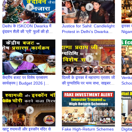
Delhi के ISKCON Dwarka में
Justice for Sahil: Candlelight
द्वारका
वृंदावन शैली की ‘प्री’ फूलों की होली |
Protest in Delhi’s Dwarka
Nigam
लट्ठमार और मटका फोड़ होली का
following Fatal SUV accident
Puras
आयोजन
| Dwarka Delhi
Acad
केंद्रीय बजट पर विशेष प्रसारण
दिल्ली के द्वारका में महाराणा प्रताप जी
Venka
कार्यक्रम | Budget 2026 |
की पुण्यतिथि पर भव्य सभा, साइबर
Schoo
Nirmala Sitharaman |
अपराध पर भी जागरूकता
Envir
Budget 2026 Update
Throu
खाटू श्यामजी और इस्कॉन मंदिर से
Fake High-Return Schemes
Digit