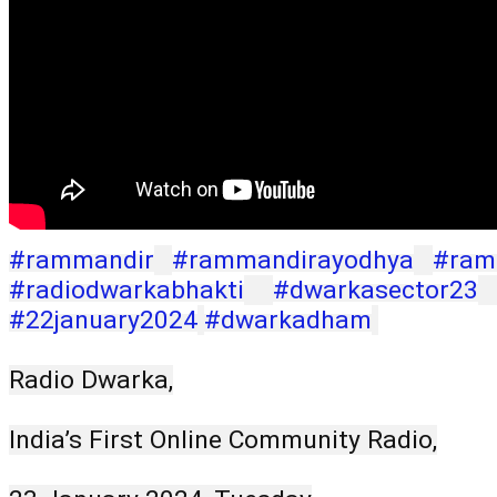
#rammandir
#rammandirayodhya
#ra
#radiodwarkabhakti
#dwarkasector23
#22january2024
#dwarkadham
Radio Dwarka,
India’s First Online Community Radio,