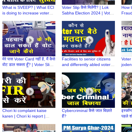
What is SVEEP? | What ECI
Voter Slip कैसे मिलेंगी? | Lok
How t
is doing to increase voter
Sabha Election 2024 | Voter
Fraud
turnout | Facilities to
Slip
Call 
Voters@polling station
Sanch
मेरे पास Voter Card नहीं है, मैं कैसे
Facilities to senior citizens
Voter
वोट डाल सकता हूँ? | Voter Slip |
and differently abled voters
joden
Lok Sabha Election 2024
for casting their votes | घर बैठे
name i
मतदान
Elect
Chori ki complaint kaise
Cybercriminal कैसे जाल बिछाते
इस्कॉन 
karen | Chori ki report |
हैं?
पहले श
Online FIR | चोरी की शिकायत
Prabh
कैसे करें | eFIR