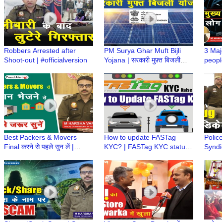
Robbers Arrested after
PM Surya Ghar Muft Bijli
3 Maj
Shoot-out | #officialversion
Yojana | सरकारी मुफ़्त बिजली
people
योजना
#cybe
Vardh
Best Packers & Movers
How to update FASTag
Polic
Final करने से पहले सुन लें |
KYC? | FASTag KYC status |
Syndi
Cheep Packers & Movers |
FASTag issued by Bank |
Drug 
M Harsha Vardhan, IPS
FASTag issued by NHAI
#offic