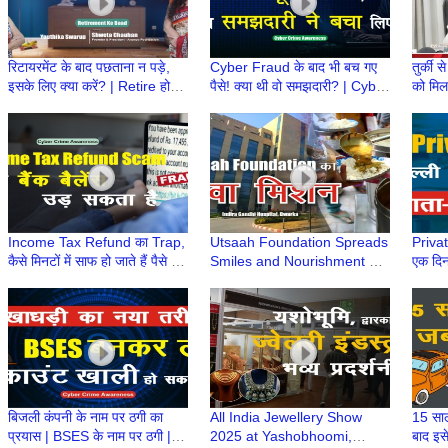
रिटायरमेंट के बाद पछताना न पड़े,
Cyber Fraud के बाद भी बच गए
तुर्की 
इसके लिए क्या करें? | Retire होने
पैसे! क्या थी वो समझदारी? | Cyber
को मिल
के बाद क्या? | Retirement Ke
Fraud की सच्ची घटना, समझदारी
इंडस्ट्र
Baad
ने किया कमाल
फैसला
Income Tax Refund का Trap,
Utsaah Foundation Spreads
Private
कैसे मिनटों में साफ हो जाते हैं पैसे |
Smiles and Nourishment at
एक दिन
Income Tax Refund Scam
Indira Gandhi Hospital,
को दी 
Alert
Dwarka
बिजली कंपनी के नाम पर ठगी का
All India Jewellery Show
15 साल 
प्रयास | BSES के नाम पर ठगी |
2025 at Yashobhoomi,
बाद इस