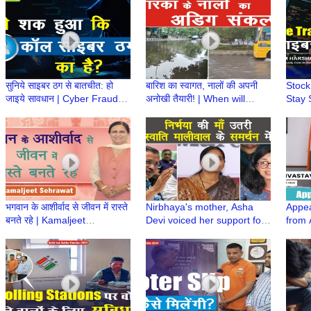
App
#awa
सुनिये साइबर ठग से बातचीत: हो
बारिश का स्वागत, नालों की अपनी
Stock
जाइये सावधान | Cyber Fraud
अनोखी तैयारी! | When will
Stay 
Call | Cybercrime Trap |
these Drains Improve? |
| M H
Credit Card Fraud
Waterlogging
Cyber
भगवान के आशीर्वाद से जीवन में रास्ते
Nirbhaya's mother, Asha
Appea
बनते रहे | Kamaljeet
Devi voiced her support for
from 
Sehrawat, Candidate West
Swati Maliwal | Trending
DM/DE
Delhi Lok Sabha
Today
Sabha