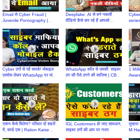
Email से Cyber Fraud |
Deepfake: AI से बने नकली
Cyber
Juvenile Pornography |
वीडियो कैसे कर रहे हैं आपको
series
Police Order| Child Sexual
गुमराह? | IPS M Harsha
IPS M
Abuse |M Harsha Vardhan
Vardhan | CyberSuraksha
ख़ास 
IPS
Cyber ठगों से रहें सतर्क! मोबाइल
WhatsApp कॉल से धमकी: साइबर
1 Mil
एक्सेस लेकर WhatsApp पर मांगते
ठग की पैसे ठगने की साजिश | CBI
Aware
हैं पैसे | Cybercrime Victim
officer ka call | police wale
M Har
Story
ka phone
सफलता
राशन कैसे मिलेगा? परिवार दो शहरों
IGL Customers हो जाए सावधान,
तुम्हारा
में, कार्ड एक | Ration Kaise
साइबर ठगों की आप पर नजर
M Har
Milega? | Mera Ration Card
Cybe