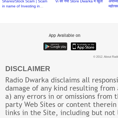
Shares/Stock Scam | Scam
Vi का नया Store Dwarka में खुला
अयोध्या
in name of Investing in
महोत्सव 
Stock/Share | M Harsha
भजन सं
Vardhan IPS | Cyber
Security
App Available on
© 2012. About Radi
DISCLAIMER
Radio Dwarka disclaims all responsibi
damage of any kind resulting from a
a) any errors in or omissions from 
party Web Sites or content therein 
links in the Site, including but not