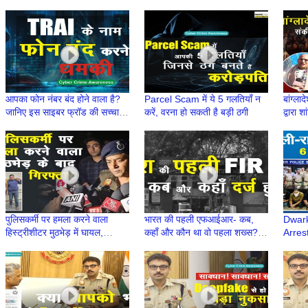
BSES के नाम पर धोखाधड़ी
Dwarka Hosts India’s Top
relea
Gold Manufacturers
Seize
आपका फोन नंबर बंद होने वाला है?
Parcel Scam में ये 5 गलतियाँ न
बांग्लाद
जानिए इस साइबर फ्रॉड की सच्चाई |
करें, वरना हो सकती है बड़ी ठगी
द्वारा 
नया साइबर स्कैम | TRAI से फोन
Mukun
पुलिसकर्मी पर हमला करने वाला
भारत की पहली एफआईआर- कब,
Dwark
हिस्ट्रीशीटर मुठभेड़ में घायल,
कहाँ और कौन था वो पहला शख्स? |
Arres
हथियार बरामद
First FIR | First Information
Modeli
Report
Frau