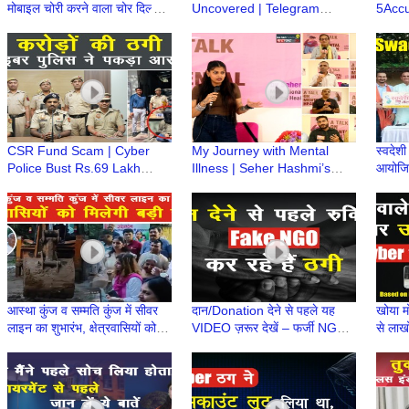
मोबाइल चोरी करने वाला चोर दिल्ली में
Uncovered | Telegram
5Accu
दबोचा गया, 12 मोबाइल बरामद
Investment Fraud Racket
Compl
Exposed | Nidhin Valsan IPS
Natio
IPS
CSR Fund Scam | Cyber
My Journey with Mental
स्वदेश
Police Bust Rs.69 Lakh
Illness | Seher Hashmi’s
आयोजित 
Cheating Racket, Accused
Inspiring Story | Dwarka
होगा?
Arrested | Nidhin Valsan,
Greens Apartment Sector
संगम
IPS
14
आस्था कुंज व सम्मति कुंज में सीवर
दान/Donation देने से पहले यह
खोया म
लाइन का शुभारंभ, क्षेत्रवासियों को
VIDEO ज़रूर देखें – फर्जी NGO
से लाखो
मिलेगी बड़ी राहत
से हो रही है ठगी
की कह
Story