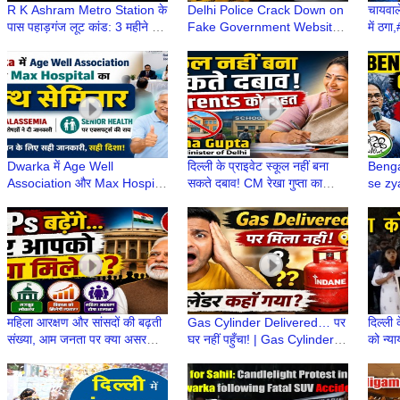
R K Ashram Metro Station के
Delhi Police Crack Down on
चायवा
पास पहाड़गंज लूट कांड: 3 महीने में
Fake Government Website
में ठग
अपराधी कैसे दोषी साबित हुआ?
Cyber Scam |
Inter
#OfficialVersion
Netwo
Dwarka में Age Well
दिल्ली के प्राइवेट स्कूल नहीं बना
Benga
Association और Max Hospital
सकते दबाव! CM रेखा गुप्ता का
se zy
का हेल्थ सेमिनार, Thalassemia
वीडियो संदेश, Parents को राहत
impor
और Senior Health पर विशेषज्ञों ने
Congr
दी जानकारी
महिला आरक्षण और सांसदों की बढ़ती
Gas Cylinder Delivered… पर
दिल्ली 
संख्या, आम जनता पर क्या असर
घर नहीं पहुँचा! | Gas Cylinder
को न्या
पड़ेगा? | मोदी सरकार | MP
कहाँ गायब हो रहे हैं? | LPG
प्रदर्
कमलजीत सहरावत
Cylinder