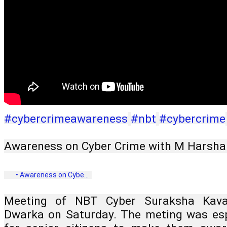
#cybercrimeawareness
#nbt
#cybercrime
Awareness on Cyber Crime with M Harsha
 • Awareness on Cybe...  
Meeting of NBT Cyber ​​Suraksha Kava
Dwarka on Saturday. The meting was espe