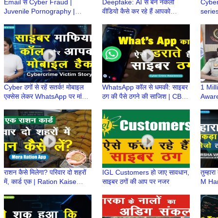
Email से Cyber Fraud |
Deepfake: AI से बने नकली
Cyber
Juvenile Pornography |
वीडियो कैसे कर रहे हैं आपको
series
Police Order| Child Sexual
गुमराह? | IPS M Harsha
IPS M
Abuse |M Harsha Vardhan
Vardhan | CyberSuraksha
ख़ास 
IPS
Cyber ठगों से रहें सतर्क! मोबाइल
WhatsApp कॉल से धमकी: साइबर
1 Mil
एक्सेस लेकर WhatsApp पर मांगते
ठग की पैसे ठगने की साजिश | CBI
Aware
हैं पैसे | Cybercrime Victim
officer ka call | police wale
M Har
Story
ka phone
सफलता
राशन कैसे मिलेगा? परिवार दो शहरों
IGL Customers हो जाए सावधान,
तुम्हारा
में, कार्ड एक | Ration Kaise
साइबर ठगों की आप पर नजर
M Har
Milega? | Mera Ration Card
Cybe
App
#awa