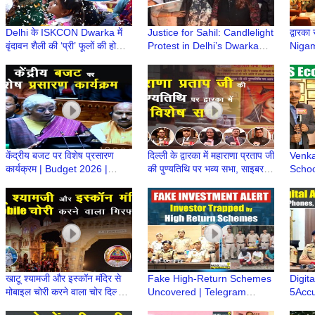
Delhi के ISKCON Dwarka में
Justice for Sahil: Candlelight
द्वारका
वृंदावन शैली की ‘प्री’ फूलों की होली |
Protest in Delhi’s Dwarka
Nigam
लट्ठमार और मटका फोड़ होली का
following Fatal SUV accident
Puras
आयोजन
| Dwarka Delhi
Acad
केंद्रीय बजट पर विशेष प्रसारण
दिल्ली के द्वारका में महाराणा प्रताप जी
Venka
कार्यक्रम | Budget 2026 |
की पुण्यतिथि पर भव्य सभा, साइबर
Schoo
Nirmala Sitharaman |
अपराध पर भी जागरूकता
Envir
Budget 2026 Update
Throu
खाटू श्यामजी और इस्कॉन मंदिर से
Fake High-Return Schemes
Digit
मोबाइल चोरी करने वाला चोर दिल्ली में
Uncovered | Telegram
5Accu
दबोचा गया, 12 मोबाइल बरामद
Investment Fraud Racket
Compl