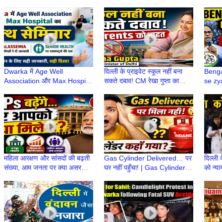
अपराधी कैसे दोषी साबित हुआ?
Cyber Scam |
Inter
#OfficialVersion
Netwo
Dwarka में Age Well
दिल्ली के प्राइवेट स्कूल नहीं बना
Benga
Association और Max Hospital
सकते दबाव! CM रेखा गुप्ता का
se zy
का हेल्थ सेमिनार, Thalassemia
वीडियो संदेश, Parents को राहत
impor
और Senior Health पर विशेषज्ञों ने
Congr
दी जानकारी
महिला आरक्षण और सांसदों की बढ़ती
Gas Cylinder Delivered… पर
दिल्ली 
संख्या, आम जनता पर क्या असर
घर नहीं पहुँचा! | Gas Cylinder
को न्या
पड़ेगा? | मोदी सरकार | MP
कहाँ गायब हो रहे हैं? | LPG
प्रदर्
कमलजीत सहरावत
Cylinder