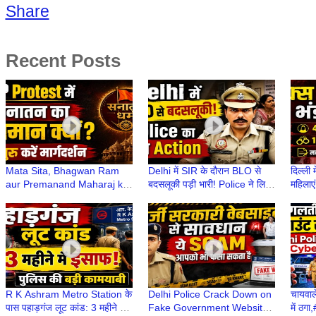
Share
Recent Posts
Mata Sita, Bhagwan Ram
Delhi में SIR के दौरान BLO से
दिल्ली 
aur Premanand Maharaj ka
बदसलूकी पड़ी भारी! Police ने लिया
महिलाएं
CJP Protest से क्या लेना-देना
कड़ा Action | Delhi में SIR
मकान 
था?
R K Ashram Metro Station के
Delhi Police Crack Down on
चायवा
पास पहाड़गंज लूट कांड: 3 महीने में
Fake Government Website
में ठग