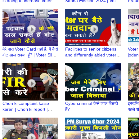
is doing to increase voter
Sabha Election 2024 | Voter
Fraud
turnout | Facilities to
Slip
Call 
Voters@polling station
Sanch
मेरे पास Voter Card नहीं है, मैं कैसे
Facilities to senior citizens
Voter
वोट डाल सकता हूँ? | Voter Slip |
and differently abled voters
joden
Lok Sabha Election 2024
for casting their votes | घर बैठे
name i
मतदान
Elect
Chori ki complaint kaise
Cybercriminal कैसे जाल बिछाते
इस्कॉन 
karen | Chori ki report |
हैं?
पहले श
Online FIR | चोरी की शिकायत
Prabh
कैसे करें | eFIR