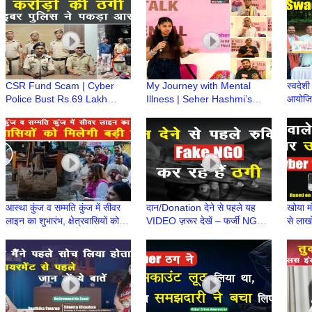
Exposed | Nidhin Valsan IPS
Natio
IPS
CSR Fund Scam | Cyber
My Journey with Mental
स्वदेश
Police Bust Rs.69 Lakh
Illness | Seher Hashmi’s
आयोजित 
Cheating Racket, Accused
Inspiring Story | Dwarka
होगा?
Arrested | Nidhin Valsan,
Greens Apartment Sector
संगम
IPS
14
आस्था कुंज व सम्मति कुंज में सीवर
दान/Donation देने से पहले यह
खोया म
लाइन का शुभारंभ, क्षेत्रवासियों को
VIDEO ज़रूर देखें – फर्जी NGO
से लाखो
मिलेगी बड़ी राहत
से हो रही है ठगी
की कह
Story