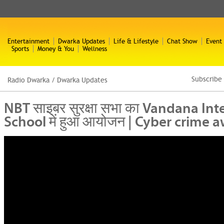
Entertainment
Dwarka Updates
Life & Lifestyle
Chat Show
Event
Sports
Money & You
Wellness
Subscribe
Radio Dwarka
/
Dwarka Updates
NBT साइबर सुरक्षा सभा का Vandana Int
School में हुआ आयोजन | Cyber crime 