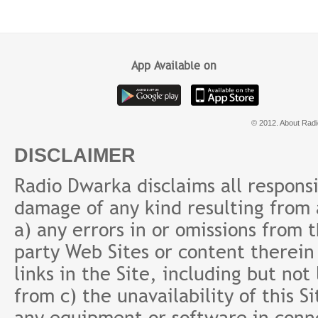
Stock/Share | M Harsha
भजन सं
Vardhan IPS | Cyber
Security
App Available on
© 2012. About Radi
DISCLAIMER
Radio Dwarka disclaims all responsibi
damage of any kind resulting from a
a) any errors in or omissions from 
party Web Sites or content therein 
links in the Site, including but not
from c) the unavailability of this S
any equipment or software in conne