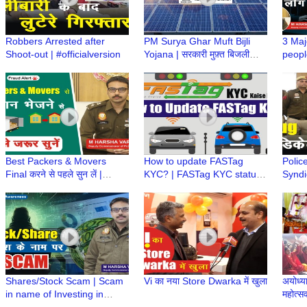
Robbers Arrested after
PM Surya Ghar Muft Bijli
3 Maj
Shoot-out | #officialversion
Yojana | सरकारी मुफ़्त बिजली
people
योजना
#cybe
Vardh
Best Packers & Movers
How to update FASTag
Polic
Final करने से पहले सुन लें |
KYC? | FASTag KYC status |
Syndi
Cheep Packers & Movers |
FASTag issued by Bank |
Drug 
M Harsha Vardhan, IPS
FASTag issued by NHAI
#offic
Shares/Stock Scam | Scam
Vi का नया Store Dwarka में खुला
अयोध्या
in name of Investing in
महोत्सव 