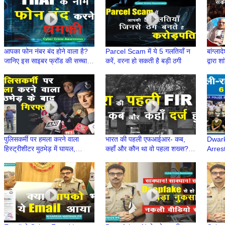
आपका फोन नंबर बंद होने वाला है?
Parcel Scam में ये 5 गलतियाँ न
बांग्लाद
जानिए इस साइबर फ्रॉड की सच्चाई |
करें, वरना हो सकती है बड़ी ठगी
द्वारा 
नया साइबर स्कैम | TRAI से फोन
Mukun
पुलिसकर्मी पर हमला करने वाला
भारत की पहली एफआईआर- कब,
Dwark
हिस्ट्रीशीटर मुठभेड़ में घायल,
कहाँ और कौन था वो पहला शख्स? |
Arres
हथियार बरामद
First FIR | First Information
Modeli
Report
Frau