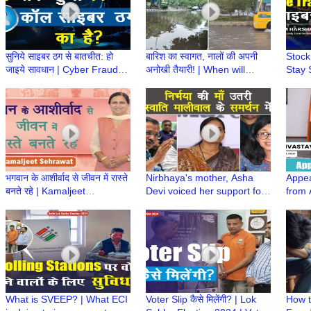
सुनिये साइबर ठग से बातचीत: हो
बारिश का स्वागत, नालों की अपनी
Stock
जाइये सावधान | Cyber Fraud
अनोखी तैयारी! | When will
Stay 
Call | Cybercrime Trap |
these Drains Improve? |
| M H
Credit Card Fraud
Waterlogging
Cyber
भगवान के आशीर्वाद से जीवन में रास्ते
Nirbhaya's mother, Asha
Appea
बनते रहे | Kamaljeet
Devi voiced her support for
from 
Sehrawat, Candidate West
Swati Maliwal | Trending
DM/DE
Delhi Lok Sabha
Today
Sabha
What is SVEEP? | What ECI
Voter Slip कैसे मिलेंगी? | Lok
How t