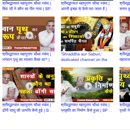
श्रीमद्भागवत महापुराण चौथा स्कंद |
श्रीमद्भागवत महापुराण चौथा स्कंद |
श्रीमद्
शिव जी ने कौन सा गीत गाया | BP
अपनी इच्छा से कैसे मरा जाता है |
सनत कु
91 | Prashant Mukund
BP 90 | Prashant Mukund
| Pra
Prabhu
Prabhu
श्रीमद्भागवत महापुराण चौथा स्कंद |
'Shraddha aur Saburi,'
श्रीमद्
भगवान पृथु का स्वरूप कैसा था? |
dedicated channel on the
महाराज 
BP 88 | Prashant Mukund
life and teachings of Sai
87 | 
Prabhu
Baba of Shirdi
Prab
श्रीमद्भागवत महापुराण चौथा स्कंद |
श्रीमद्भागवत महापुराण चौथा स्कंद |
श्रीमद्
ढोंगी साधु की उत्पत्ति कैसे हुई | BP
प्रकृति का निर्माण कैसे हुआ | BP
पृथ्वी 
86 | Prashant Mukund
85 | Prashant Mukund
84 | 
Prabhu
Prabhu
Prab