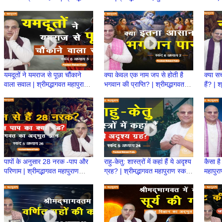
महापुराण स्कन्ध 6 | BP 130
|BP 129|Prashant Mukund
महापुर
Prabhu
यमदूतों ने यमराज से पूछा चौंकाने
क्या केवल एक नाम जप से होती है
क्या स
वाला सवाल | श्रीमद्भागवत महापुराण
भगवान की प्राप्ति? | श्रीमद्भागवत
हैं? | 
स्कन्ध 6| BP 127 |Prashant
महापुराण स्कन्ध 6 | BP 126
| BP 
Prabhu
पापों के अनुसार 28 नरक -पाप और
राहु-केतु: शास्त्रों में कहां हैं ये अदृश्य
कैसा है
परिणाम | श्रीमद्भागवत महापुराण
ग्रह? | श्रीमद्भागवत महापुराण स्कन्ध
महापुर
स्कन्ध 5 | BP 124
5 | BP 122
Pras