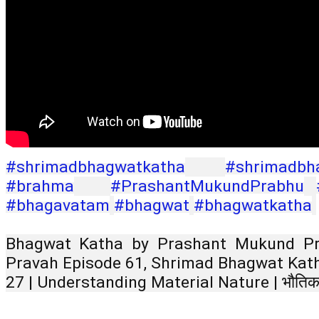
#shrimadbhagwatkatha
#shrimadbh
#brahma
#PrashantMukundPrabhu
#bhagavatam
#bhagwat
#bhagwatkatha
Bhagwat Katha by Prashant Mukund Pr
Pravah Episode 61, Shrimad Bhagwat Katha
27 | Understanding Material Nature | भौतिक 