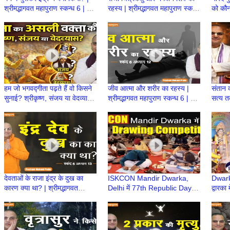
श्रीमद्भागवत महापुराण स्कन्ध 6 | BP
रहस्य | श्रीमद्भागवत महापुराण स्कन्ध
को कौन
142 | Prashant Mukund
6 | BP 141 | Prashant
श्रीमद्
Prabhu
Mukund Prabhu
140 |
Prab
हम जो भगवद्गीता पढ़ते हैं वो किसने
जीव आत्मा और शरीर का रहस्य |
संतान 
सुनाई? श्रीकृष्ण, संजय या वेदव्यास?
श्रीमद्भागवत महापुराण स्कन्ध 6 | BP
सत्य तक
| Prashant Mukund Prabhu
139 | Prashant Mukund
स्कन्ध
Prabhu
Prab
देवताओं के राजा इंद्र के दुख का
ISKCON Mandir Dwarka,
Dwark
कारण क्या था? | श्रीमद्भागवत
Delhi में 77th Republic Day
द्वारका
महापुराण स्कन्ध 6 | BP 137
Drawing Competition |
भव्य 
Proud to be a Bharatiya
in Del