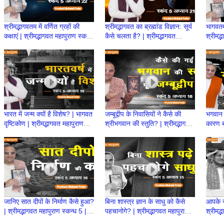
श्रीमद्भागवतम में वर्णित ग्रहों की
श्रीमद्भागवत का ब्रह्मांड विज्ञान: सूर्य
भागवतम 
कक्षाएं | श्रीमद्भागवत महापुराण स्कन्ध
कैसे चलता है? | श्रीमद्भागवत
श्रीमद्
5| BP 120 |Prashant Prabhu
महापुराण स्कन्ध 5 | BP 119
118 |
Prab
भारत में जन्म क्यों है विशेष? | भागवत
जम्बूद्वीप के निवासियों ने कैसे की
भगवान 
दृष्टिकोण | श्रीमद्भागवत महापुराण
श्रीभगवान की स्तुति? | श्रीमद्भागवत
कारण बत
स्कन्ध 5 | BP 117
महापुराण स्कन्ध 5 | BP 116
स्कन्ध
Muku
जानिए सात दीपों के निर्माण कैसे हुआ?
बिना शास्त्र ज्ञान के साधु को कैसे
आपके सच
| श्रीमद्भागवत महापुराण स्कन्ध 5 |
पहचानोगे? | श्रीमद्भागवत महापुराण
श्रीमद्
BP 114 | Prashant Prabhu
स्कन्ध 5| BP 113 | Prashant
112 |