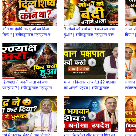
कौन था देवर्षि नारद जी का दिव्य
3 लोकों को बंधी बनाने वाले का क्या
नारद जी
शिष्य? | श्रीमद्भागवत महापुराण स्कन्ध
हुआ? | श्रीमद्भागवत महापुराण स्कन्ध
दिया? |
7 | BP 148 | Prashant
7 | BP 147 | Prashant
7 | B
Mukund Prabhu
Prabhu
Prab
हिरण्याक्ष ने अपनी माता को क्या
भगवान किसका साथ देते हैं? पक्षपात
भगवान व
समझाया? | श्रीमद्भागवत महापुराण
का असली रहस्य | श्रीमद्भागवत
शक्तिशा
स्कन्ध 7 | BP 145 | Prashant
महापुराण स्कन्ध 7 | BP144 |
महापुर
Prabhu
PrashantPrabhu
Prash
गर्भ में घुसकर इंद्र ने क्या किया? |
राजा चित्रकेतु और भगवान शिव का
नारद म