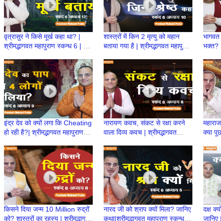
वृत्रासुर ने किसे मूर्ख कहा था? |
शास्त्रों में किन 2 मृत्यु को महान
भागवत म
श्रीमद्भागवत महापुराण स्कन्ध 6 | BP
बताया गया है | श्रीमद्भागवत महापुराण
भक्त? |
136 | Prashant Mukund
स्कन्ध 6 | BP 134 | Prashant
6 | B
Prabhu
Mukund Prabhu
Muku
इंद्र देव को क्यों लगा कि Cheating
नारायण कवच, संकट से रक्षा करने
महाराज 
हो रही है?| श्रीमद्भागवत महापुराण
वाला दिव्य कवच | श्रीमद्भागवत
क्या पू
स्कन्ध 6 | BP 133 | Prashant
महापुराण स्कन्ध 6 | BP 132
स्कन्ध
Mukund Prabhu
किसने दिया जन्म 10 Million रुद्रों
नारद जी को श्राप क्यों मिला? जानिए
दक्ष क्य
को? शास्त्रों का रहस्य | श्रीमद्भागवत
कथा|श्रीमद्भागवत महापुराण स्कन्ध 6
जानिए 