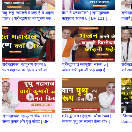
राहु-केतु: शास्त्रों में कहां हैं ये अदृश्य
कैसा है ध्रुवलोक? | श्रीमद्भागवत
श्रीमद्भ
ग्रह? | श्रीमद्भागवत महापुराण स्कन्ध
महापुराण स्कन्ध 5 | BP 121 |
कक्षाएं
5 | BP 122
Prashant Mukund Prabhu
5| BP
श्रीमद्भागवत महापुराण स्कन्ध 5 |
श्रीमद्भागवत महापुराण स्कन्ध 5 |
श्रीमद्
भरत महाराज का हिरण बनने का
जीवन रूपी वृक्ष की जड़े कहा है | BP
करें आत
कारण? | BP 106 | Prashant
105 | Prashant Mukund
Pras
Mukund Prabhu
Prabhu
श्रीमद्भागवत महापुराण चौथा स्कंद |
श्रीमद्भागवत महापुराण चौथा स्कंद |
'Shra
सनत कुमार और पृथु संवाद | BP 89
भगवान पृथु का स्वरूप कैसा था? |
dedic
| Prashant Mukund Prabhu
BP 88 | Prashant Mukund
life a