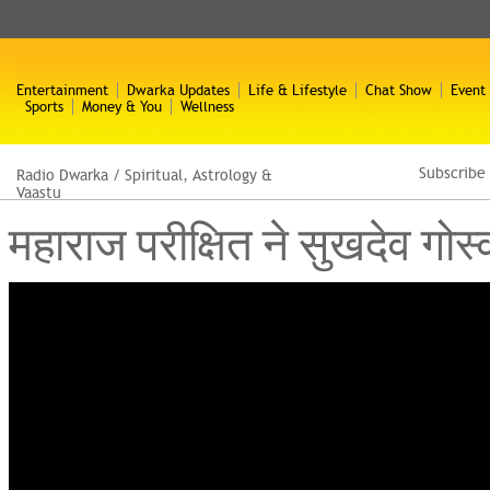
Entertainment
Dwarka Updates
Life & Lifestyle
Chat Show
Event
Sports
Money & You
Wellness
Subscribe
Radio Dwarka
/
Spiritual, Astrology &
Vaastu
महाराज परीक्षित ने सुखदेव गोस्