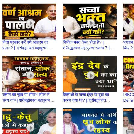
किस प्रकार करें वर्ण आश्रम का
निर्भीक भक्त कैसा होता है? |
भगवान 
पालन? | श्रीमद्भागवत महापुराण
श्रीमद्भागवत महापुराण स्कन्ध 7 | BP
किया? |
स्कन्ध 7 | BP 154 | Prashant
153 | Prashant Mukund
स्कन्ध
Mukund Prabhu
Prabhu
Prab
संतान का सुख या शोक? शोक से
देवताओं के राजा इंद्र के दुख का
ISKC
सत्य तक | श्रीमद्भागवत महापुराण
कारण क्या था? | श्रीमद्भागवत
Delhi 
स्कन्ध 6 | BP 138 | Prashant
महापुराण स्कन्ध 6 | BP 137
Drawi
Prabhu
Proud