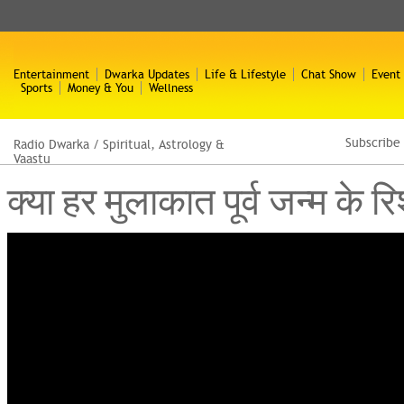
Entertainment
Dwarka Updates
Life & Lifestyle
Chat Show
Event
Sports
Money & You
Wellness
Subscribe
Radio Dwarka
/
Spiritual, Astrology &
Vaastu
क्या हर मुलाकात पूर्व जन्म क