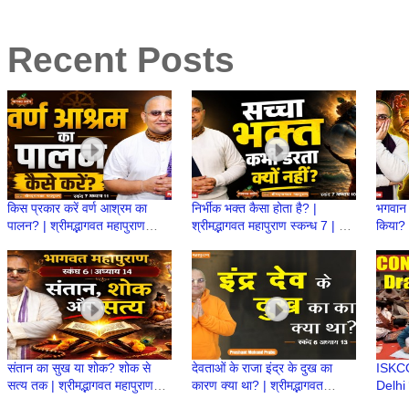
Recent Posts
किस प्रकार करें वर्ण आश्रम का
निर्भीक भक्त कैसा होता है? |
भगवान 
पालन? | श्रीमद्भागवत महापुराण
श्रीमद्भागवत महापुराण स्कन्ध 7 | BP
किया? |
स्कन्ध 7 | BP 154 | Prashant
153 | Prashant Mukund
स्कन्ध
Mukund Prabhu
Prabhu
Prab
संतान का सुख या शोक? शोक से
देवताओं के राजा इंद्र के दुख का
ISKC
सत्य तक | श्रीमद्भागवत महापुराण
कारण क्या था? | श्रीमद्भागवत
Delhi 
स्कन्ध 6 | BP 138 | Prashant
महापुराण स्कन्ध 6 | BP 137
Drawi