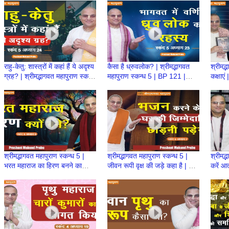
Prabhu
Proud
राहु-केतु: शास्त्रों में कहां हैं ये अदृश्य
कैसा है ध्रुवलोक? | श्रीमद्भागवत
श्रीमद्भ
ग्रह? | श्रीमद्भागवत महापुराण स्कन्ध
महापुराण स्कन्ध 5 | BP 121 |
कक्षाएं
5 | BP 122
Prashant Mukund Prabhu
5| BP
श्रीमद्भागवत महापुराण स्कन्ध 5 |
श्रीमद्भागवत महापुराण स्कन्ध 5 |
श्रीमद्
भरत महाराज का हिरण बनने का
जीवन रूपी वृक्ष की जड़े कहा है | BP
करें आत
कारण? | BP 106 | Prashant
105 | Prashant Mukund
Pras
Mukund Prabhu
Prabhu