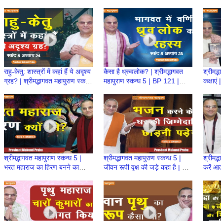
स्कन्ध 6 | BP 138 | Prashant
महापुराण स्कन्ध 6 | BP 137
Drawi
Prabhu
Proud
राहु-केतु: शास्त्रों में कहां हैं ये अदृश्य
कैसा है ध्रुवलोक? | श्रीमद्भागवत
श्रीमद्भ
ग्रह? | श्रीमद्भागवत महापुराण स्कन्ध
महापुराण स्कन्ध 5 | BP 121 |
कक्षाएं
5 | BP 122
Prashant Mukund Prabhu
5| BP
श्रीमद्भागवत महापुराण स्कन्ध 5 |
श्रीमद्भागवत महापुराण स्कन्ध 5 |
श्रीमद्
भरत महाराज का हिरण बनने का
जीवन रूपी वृक्ष की जड़े कहा है | BP
करें आत
कारण? | BP 106 | Prashant
105 | Prashant Mukund
Pras
Mukund Prabhu
Prabhu