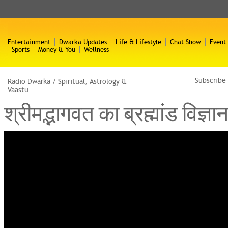
Entertainment
Dwarka Updates
Life & Lifestyle
Chat Show
Event
Sports
Money & You
Wellness
Subscribe
Radio Dwarka
/
Spiritual, Astrology &
Vaastu
श्रीमद्भागवत का ब्रह्मांड विज्ञ