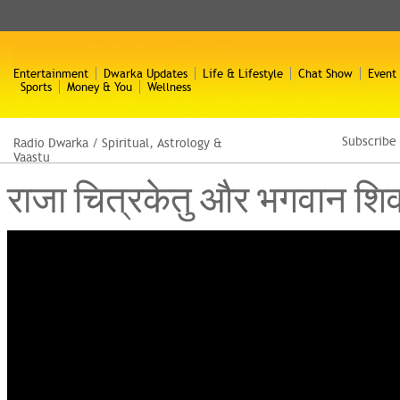
Entertainment
Dwarka Updates
Life & Lifestyle
Chat Show
Event
Sports
Money & You
Wellness
Subscribe
Radio Dwarka
/
Spiritual, Astrology &
Vaastu
राजा चित्रकेतु और भगवान शि