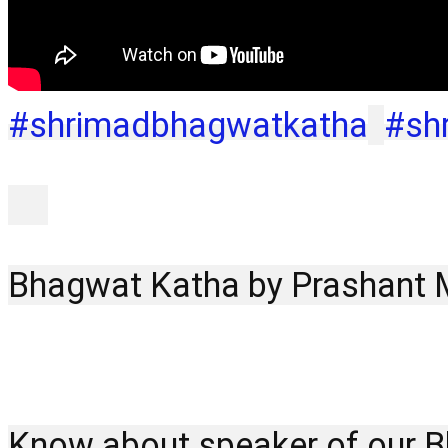
#shrimadbhagwatkatha
#sh
Bhagwat Katha by Prashant Muk
Know about speaker of our B