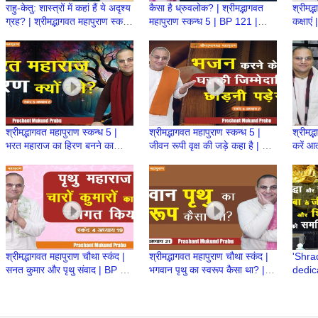
राहु-केतु: शास्त्रों में कहां हैं ये अदृश्य
कैसा है ध्रुवलोक? | श्रीमद्भागवत
श्रीमद्भ
ग्रह? | श्रीमद्भागवत महापुराण स्कन्ध
महापुराण स्कन्ध 5 | BP 121 |
कक्षाएं
5 | BP 122
Prashant Mukund Prabhu
5| BP
श्रीमद्भागवत महापुराण स्कन्ध 5 |
श्रीमद्भागवत महापुराण स्कन्ध 5 |
श्रीमद्
भरत महाराज का हिरण बनने का
जीवन रूपी वृक्ष की जड़े कहा है | BP
करें आत
कारण? | BP 106 | Prashant
105 | Prashant Mukund
Pras
Mukund Prabhu
Prabhu
श्रीमद्भागवत महापुराण चौथा स्कंद |
श्रीमद्भागवत महापुराण चौथा स्कंद |
'Shra
सनत कुमार और पृथु संवाद | BP 89
भगवान पृथु का स्वरूप कैसा था? |
dedic
| Prashant Mukund Prabhu
BP 88 | Prashant Mukund
life a
Prabhu
Baba 