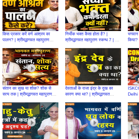
किस प्रकार करें वर्ण आश्रम का
निर्भीक भक्त कैसा होता है? |
भगवान 
पालन? | श्रीमद्भागवत महापुराण
श्रीमद्भागवत महापुराण स्कन्ध 7 | BP
किया? |
स्कन्ध 7 | BP 154 | Prashant
153 | Prashant Mukund
स्कन्ध
Mukund Prabhu
Prabhu
Prab
संतान का सुख या शोक? शोक से
देवताओं के राजा इंद्र के दुख का
ISKC
सत्य तक | श्रीमद्भागवत महापुराण
कारण क्या था? | श्रीमद्भागवत
Delhi 
स्कन्ध 6 | BP 138 | Prashant
महापुराण स्कन्ध 6 | BP 137
Drawi
Prabhu
Proud