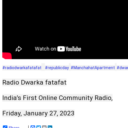
#radiodwarkafatafat
#republicday
#ManchahatApartment
#dwar
Radio Dwarka fatafat
India’s First Online Community Radio,
Friday, January 27, 2023
Share
Facebook
Twitter
Email
LinkedIn