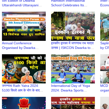
5th Edition of Dwarka
Hamilton International
Inter
Uttarakhandi Uttarayani
School Celebrates Its
Econo
Samiti Smarika Released at
Annual Day
Comon
Deen Dayal Upadhyay
Carme
College
Annual Conference
इस्कॉन द्वारका में जगन्नाथ रथ यात्रा
Sapli
Organised by Dwarka
उत्सव | ISKCON Dwarka to
by C
Physician Forum | DPFCON
Celebrate Grand Jagannath
2024
Rath Yatra
जगन्नाथ Rath Yatra 2024:
International Day of Yoga
MCD p
5100 किलो आम के भोग के बाद
2024: Dwarka Sports
organ
निकलेंगे Iskcon Dwarka से
Complex Sees Impressive
Apar
भगवान यात्रा पर
Turnout