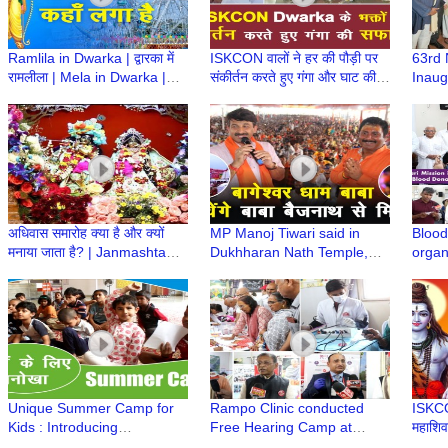
Ramlila in Dwarka | द्वारका में
ISKCON वालों ने हर की पौड़ी पर
63rd 
रामलीला | Mela in Dwarka |
संकीर्तन करते हुए गंगा और घाट की
Inaug
द्वारका में झुला कहाँ लगा है Ramleel
सफाई | Swatchh Bharat
Figur
Mela
Abhiyan
Fines
अधिवास समारोह क्या है और क्यों
MP Manoj Tiwari said in
Blood
मनाया जाता है? | Janmashtami
Dukhharan Nath Temple,
organ
Mahotsav | Iskcon Temple
Giridih that Bageshwar
Missi
Dwarka
Dham Baba Dhirende
Shastri will come to meet
Baba Baidyanath Dham
Unique Summer Camp for
Rampo Clinic conducted
ISKCO
Kids : Introducing
Free Hearing Camp at
महाशिव
contemporary subject with
ISKCON Dwarka
Shivr