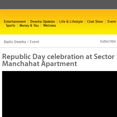
Entertainment
Dwarka Updates
Life & Lifestyle
Chat Show
Event
Sports
Money & You
Wellness
Subscribe
Radio Dwarka
/
Event
Republic Day celebration at Sector
Manchahat Apartment