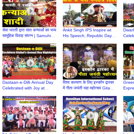
सेवा भारती द्वारा सात कन्याओं का भव्य
Ankit Singh IPS Inspire wt
Dwar
सामूहिक विवाह संपन्न | Samuhik
His Speech, Republic Day
Celeb
Vivah
Celebrated wt Enthusiasm
Uttar
@ Dwarka Sports Complex
Dastaan-e-Dilli Annual Day
विश्व कल्याण के लिए इस्कॉन द्वारका
Green
Celebrated with Joy at
में गीता जयंती यज्ञ महोत्सव Gita
Expr
Sachdeva Global School,
Jayanti 2024 | Iskcon
Susta
Dwarka
Dwarka
with 