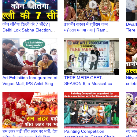
कौन जीतेगा दिल्ली की 7 सीटें? |
इस्कॉन द्वारका में श्रीराम जन्म
Dwark
Delhi Lok Sabha Election
महोत्सव मनाया गया | Ram
'Tere
2024 | Trending Today
Navami Celebration |
(Juni
ISKCON Temple Dwarka
Assoc
Art Exhibition Inaugurated at
TERE MERE GEET-
Nitya
Vegas Mall; IPS Ankit Singh
SEASON 6, a Musical-cum-
celeb
and Notable Dignitaries
Singing Annual Event of Age
Dwark
Graced the Event
Well Association, Dwarka
Prab
राम लहर पड़ी शीत लहर पर भारी, देश
Painting Competition
नए सा