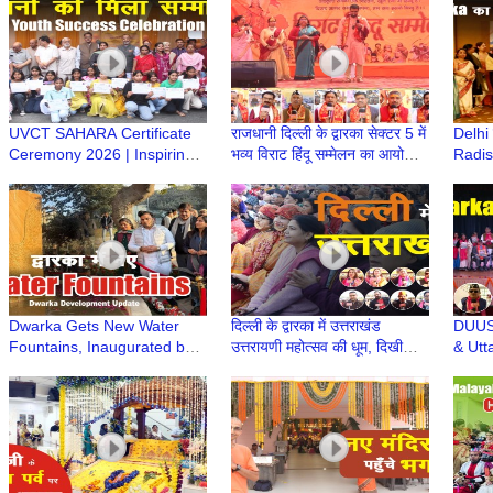
Jagannath
Dwark
UVCT SAHARA Certificate
राजधानी दिल्ली के द्वारका सेक्टर 5 में
Delhi
Ceremony 2026 | Inspiring
भव्य विराट हिंदू सम्मेलन का आयोजन
Radiss
Youth Success Event |
| Hindu Sammelan | Dwarka
समारो
Dwarka Delhi | Uirvi Vikram
Hospi
Dwarka Gets New Water
दिल्ली के द्वारका में उत्तराखंड
DUUS 
Fountains, Inaugurated by
उत्तरायणी महोत्सव की धूम, दिखी
& Utt
LG V K Saxena | Delhi
उत्तराखंडी संस्कृति की झलक
Felic
Development News | DDA
Upadh
Dwarka