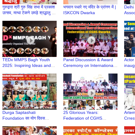
गुरुद्वारा श्री गुरु सिंह सभा में प्रकाश
भगवान पधारे नए मंदिर के प्रांगण में |
Delhi
उत्सव, मत्था टेकने उमड़े श्रद्धालु |
ISKCON Dwarka
Assoc
Guru Nanak Jayanti 2025
Celeb
Dwark
Delhi
TEDx MMPS Bagh Youth
Panel Discussion & Award
Actor
2025: Inspiring Ideas and
Ceremony on International
inaug
Stories Shared by
Year of Cooperatives |
Websi
Renowned Speakers
Federation of CGHS
Healt
Dwarka
#son
Durga Saptashati
25 Glorious Years:
Artem
Foundation का योग दिवस
Federation of CGHS
Crres
कार्यक्रम बाल भवन स्कूल में सफलता
Dwarka Marks Its Silver
Parki
पूर्वक सम्पन्न हुआ
Jubilee