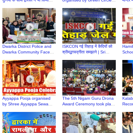
दुनिया के साथ द्वारका ने भी किया
organised by Green Circle
मन्दिर 
राघव का अभिनंदन
in association with Bal
Murar
Bhawan International
Temp
School
Dwarka District Police and
ISKCON गई तिहाड़ में कैदियों को
Hamil
Dwarka Community Face
श्रीमद्भगवद्गीता समझाने | Sri
Schoo
Off in Cricket Match for the
Gaur Prabhu, ISKCON
it's 
Friendship Cup
Dwarka
Ayyappa Pooja organised
The 5th Nigam Guru Drona
Kalab
by Shree Ayyappa Sewa
Award Ceremony took place
Recor
Samithi, Dwarka
at the esteemed DDU
“The 
College Auditorium
Cere