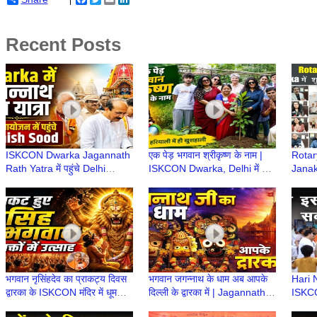
Recent Posts
ISKCON Dwarka Jagannath
एक पेड़ भगवान श्रीकृष्ण के नाम |
Rotar
Rath Yatra में पहुंचे Delhi
ISKCON Dwarka, Delhi में हुआ
Janakp
Minister Ashish Sood, लिया
वृक्षारोपण कार्यक्रम |
किया 
भगवान का आशीर्वाद
Environment Day
Dwark
भगवान नृसिंहदेव का प्राकट्य दिवस
भगवान जगन्नाथ के धाम अब आपके
Hari 
द्वारका के ISKCON मंदिर में धूमधाम
दिल्ली के द्वारका में | Jagannath
ISKCO
से मनाया गया
Mandir | Dwarka Delhi | Jai
Confl