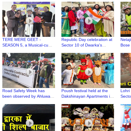
Indian Cultural & Value
Dwar
System
TERE MERE GEET -
Republic Day celebration at
Netaj
SEASON 5, a Musical-cum-
Sector 10 of Dwarka's
Bose 
Singing Annual Event of Age
Manchahat Apartment
Daksh
Well Association, Dwarka
Road Safety Week has
Poush festival held at the
Lohri
been observed by Ahluwalia
Dakshinayan Apartments in
Secto
Construction
Dwarka
Dwar