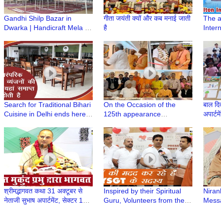
Gandhi Shilp Bazar in
गीता जयंती क्यों और कब मनाई जाती
The a
Dwarka | Handicraft Mela |
है
Inter
मुस्कुराते रहिए आप दिल्ली के द्वारका में
celeb
हैं
Search for Traditional Bihari
On the Occasion of the
बाल दिवस क
Cuisine in Delhi ends here |
125th appearance
अपार्टमेंट में एक पेंटिंग
Bihar Se by The Panache at
anniversary of Srila
आयोजन
Bihar Sadan
Prabhupada, an exhibition
of Paintings is organized at
AIFACS
श्रीमद्भागवत कथा 31 अक्टूबर से
Inspired by their Spiritual
Niran
नेताजी सुभाष अपार्टमेंट, सेक्टर 13,
Guru, Volunteers from the
Messa
द्वारका में शुरू हुई
Yogiraj Sarkar Godariwale
Dwar
Trust help the needy