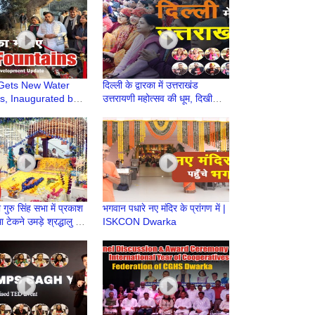
elhi | Uirvi Vikram
Gets New Water
दिल्ली के द्वारका में उत्तराखंड
s, Inaugurated by
उत्तरायणी महोत्सव की धूम, दिखी
axena | Delhi
उत्तराखंडी संस्कृति की झलक
ment News | DDA
्री गुरु सिंह सभा में प्रकाश
भगवान पधारे नए मंदिर के प्रांगण में |
 टेकने उमड़े श्रद्धालु |
ISKCON Dwarka
ak Jayanti 2025