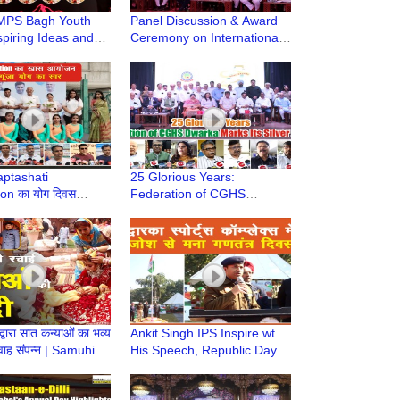
PS Bagh Youth
Panel Discussion & Award
spiring Ideas and
Ceremony on International
Shared by
Year of Cooperatives |
d Speakers
Federation of CGHS
Dwarka
ptashati
25 Glorious Years:
on का योग दिवस
Federation of CGHS
बाल भवन स्कूल में सफलता
Dwarka Marks Its Silver
्न हुआ
Jubilee
द्वारा सात कन्याओं का भव्य
Ankit Singh IPS Inspire wt
वाह संपन्न | Samuhik
His Speech, Republic Day
Celebrated wt Enthusiasm
@ Dwarka Sports Complex