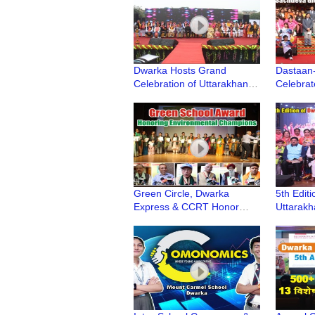
Dwarka Hosts Grand
Dastaan-
Celebration of Uttarakhandi
Celebrat
Uttarayani Mahotsav
Sachdeva
Dwarka
Green Circle, Dwarka
5th Edit
Express & CCRT Honor
Uttarakh
Sustainability Champions
Samiti S
with Green School Award
Deen Da
College