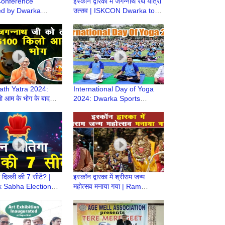
Conference
इस्कॉन द्वारका में जगन्नाथ रथ यात्रा
ed by Dwarka
उत्सव | ISKCON Dwarka to
an Forum | DPFCON
Celebrate Grand Jagannath
Rath Yatra
Rath Yatra 2024:
International Day of Yoga
 आम के भोग के बाद
2024: Dwarka Sports
Iskcon Dwarka से
Complex Sees Impressive
रा पर
Turnout
दिल्ली की 7 सीटें? |
इस्कॉन द्वारका में श्रीराम जन्म
k Sabha Election
महोत्सव मनाया गया | Ram
rending Today
Navami Celebration |
ISKCON Temple Dwarka