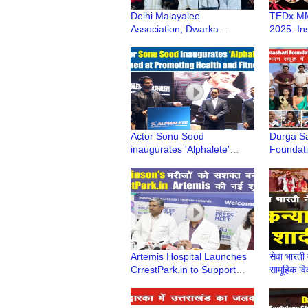
Delhi Malayalee
TEDx MM
Association, Dwarka
2025: In
Celebrated Onam Festival |
Stories 
Dwarka Sector 11 | Dwarka
Renowne
Delhi
Actor Sonu Sood
Durga Sa
inaugurates 'Alphalete'
Foundati
Website aimed at Promoting
कार्यक्रम 
Health and Fitness
पूर्वक सम्पन
#sonusood
Artemis Hospital Launches
सेवा भारती 
CrrestPark.in to Support
सामूहिक वि
Parkinson’s Community
Vivah