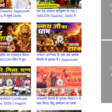
Dwarka Jagannath
एक पेड़ भगवान श्रीकृष्ण के नाम |
 में पहुंचे Delhi
ISKCON Dwarka, Delhi में हुआ
 Ashish Sood, लिया
वृक्षारोपण कार्यक्रम |
शीर्वाद
Environment Day
ंहदेव का प्राकट्य दिवस
भगवान जगन्नाथ के धाम अब आपके
 ISKCON मंदिर में धूमधाम
दिल्ली के द्वारका में | Jagannath
या
Mandir | Dwarka Delhi | Jai
Jagannath
HARA Certificate
राजधानी दिल्ली के द्वारका सेक्टर 5 में
 2026 | Inspiring
भव्य विराट हिंदू सम्मेलन का आयोजन
ccess Event |
| Hindu Sammelan | Dwarka