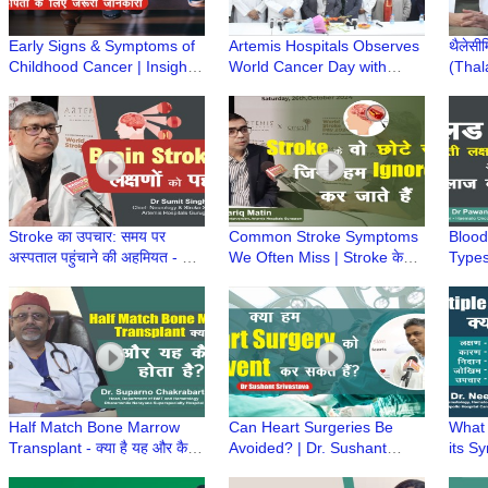
Early Signs & Symptoms of
Artemis Hospitals Observes
थैलेसी
Childhood Cancer | Insights
World Cancer Day with
(Thal
from Dr. Gaurav Dixit & Dr.
Awareness Drive, Stresses
BMT की
Sukriti Gupta
Early Detection
प्रबंध
Khar
Stroke का उपचार: समय पर
Common Stroke Symptoms
Blood
अस्पताल पहुंचाने की अहमियत - Dr
We Often Miss | Stroke के
Types
Sumit Singh, Artemis
शुरुआती संकेत | Dr Tariq Matin,
Preve
Hospitals
Artemis Hospital
Optio
Singh
Half Match Bone Marrow
Can Heart Surgeries Be
What 
Transplant - क्या है यह और कैसे
Avoided? | Dr. Sushant
its S
होता है? | Dr Suparno
Srivastav on Preventing
Diagn