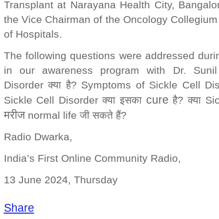
Transplant at Narayana Health City, Bangalor
the Vice Chairman of the Oncology Collegiu
of Hospitals.
The following questions were addressed dur
in our awareness program with Dr. Sunil 
Disorder
क्या
है
? Symptoms of Sickle Cell Dis
cure
Sickle Cell Disorder
क्या
इसका
है
?
क्या
Sic
मरीज
normal life
जी
सकते
हैं
?
Radio Dwarka,
India’s First Online Community Radio,
13 June 2024, Thursday
Share