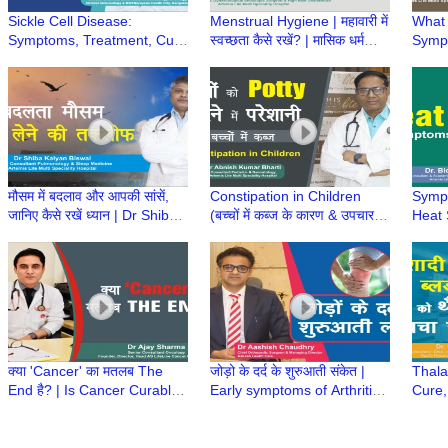
Sickle Cell Disease:
Menstrual Hygiene | महावारी में
What
Symptoms, Treatment, Cure
स्वच्छता कैसे रखें? | मासिक धर्म
Symp
& Prevention | Q&A with Dr.
स्वच्छता | Heavy Menstrual
Preca
Sunil Bhat
bleeding
PCOD
Bansa
मौसम में बदलाव और आपकी सांसें,
Constipation in Children
Sympt
जानिए कैसे रखें ध्यान | Dr Shiba
(बच्चों में कब्ज के कारण & उपचार) |
Heat S
Kalyan Biswal
Constipation in Babies | Dr
| Tre
Abnish K Bharti
Baner
क्या 'Cancer' का मतलब The
जोड़ो के दर्द के शुरुआती संकेत |
Thala
End है? | Is Cancer Curable?
Early symptoms of Arthritis |
Cure,
| क्या कैंसर का इलाज संभव है? | Dr
Joint Pain | Dr Aashish
Prema
Ajay Sharma
Chaudhry
Neema