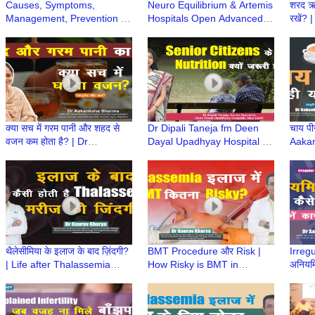
Causes, Symptoms,
Neuro Equilibrium & Artemis
शरद ऋत
Management, Prevention &
Hospitals Open Advanced
रखें? 
Care of age related Hearing
Vestibular Lab for Balance
Healt
Loss | Dr Pankaj Kumar
Disorders Diagnosis
Aaka
Ayurv
क्या सच में गरम पानी और शहद से
Dr Dipali Taneja fm Deen
चाय पी
वजन कम होता है? | Dr
Dayal Upadhyay Hospital on
Aaka
Aakanksha Sharma |
Elderly Nutrition & Balanced
Ayurv
Ayurved aur Aap
Diet | Elderly Care
थैलेसीमिया के इलाज के बाद ज़िंदगी?
BMT Procedure और Risk |
Irreg
| Life after Thalassemia
How Risky is BMT in
अनियमि
Treatment | Dr Gaurav
Thalassemia? | Risk in BMT
उपचार
Kharya | Episode 9
| Dr Gaurav Kharya
Sharm
|Episode 8