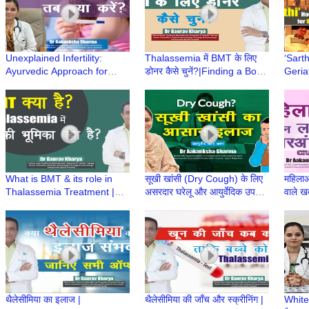
Unexplained Infertility:
Thalassemia में BMT के लिए
‘Sart
Ayurvedic Approach for
डोनर कैसे चुनें?|Finding a Bone
Geria
Hope & Healing| Dr
Marrow Donor| Dr Gaurav
for S
Aakanksha Sharma
Kharya |Episode 7
Launc
|Ayurved aur Aap
Hospi
What is BMT & its role in
सूखी खांसी (Dry Cough) के लिए
महिलाओ
Thalassemia Treatment |
असरदार घरेलू और आयुर्वेदिक उपचार
वाले खत
BMT क्या है? | Dr Gaurav
| Dr Aakanksha Sharma |
Aaka
Kharya | Episode 6
Ayurved aur Aap
Ayurv
थैलेसीमिया का इलाज |
थैलेसीमिया की जाँच और स्क्रीनिंग |
White