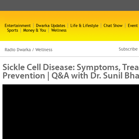
Entertainment
Dwarka Updates
Life & Lifestyle
Chat Show
Event
Sports
Money & You
Wellness
Subscribe
Radio Dwarka
/
Wellness
Sickle Cell Disease: Symptoms, Tre
Prevention | Q&A with Dr. Sunil Bha