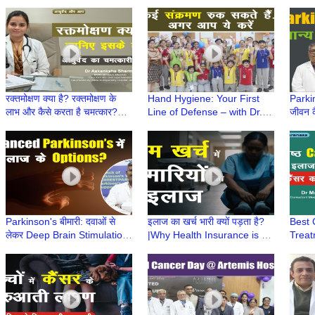
Aap | Dr Aakanksha Sharma
Acne|Ayurved aur Aap|Dr
aur A
Aakanksha Sharma|Leech
Shar
Therapy
रक्तमोक्षण क्या है? रक्तमोक्षण के
Hand Hygiene: Your First
Parkin
लाभ और कैसे करता है चमत्कार?
Line of Defense – with Dr.
जीवन क
|Ayurved aur Aap| Dr
Namita Jaggi
Singh
Aakanksha Sharma
Parki
Parkinson's बीमारी: दवाओं से
इलाज का खर्च भारी क्यों पड़ता है?
Best 
लेकर Deep Brain Stimulation
|Why Health Insurance is a
Treat
तक|Advanced Parkinson’s में
Smart Way to Handle
Affor
इलाज के Option?
Medical Emergencies?
Manis