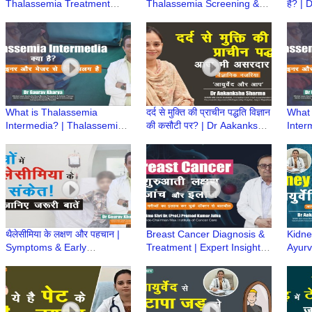
Thalassemia Treatment
Thalassemia Screening &
है? |
Options | Dr Gaurav Kharya
Prevention | Dr Gaurav
Ayurv
| Episode 5
Kharya | Episode 4
What is Thalassemia
दर्द से मुक्ति की प्राचीन पद्धति विज्ञान
What 
Intermedia? | Thalassemia
की कसौटी पर? | Dr Aakanksha
Inter
Intermedia Treatment | Dr
Sharma | Ayurved aur Aap
Inter
Gaurav Kharya | Episode 3
Gaura
थैलेसीमिया के लक्षण और पहचान |
Breast Cancer Diagnosis &
Kidney
Symptoms & Early
Treatment | Expert Insights
Ayurve
Diagnosis of Thalassemia
by Padma Shri Dr. (Prof.)
Aaka
|Dr Gaurav Kharya|Episode
Pramod Kumar Julka
Ayurv
2