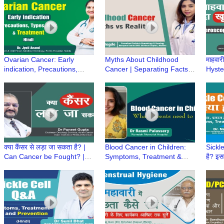
Chakrabarti
Heart Surgeries and Heart
| Dr.
Disease
Ovarian Cancer: Early
Myths About Childhood
माहवारी
indication, Precautions,
Cancer | Separating Facts
Hyster
Types, Risk & Treatment |
from Fiction- Dr Kriti Hegde,
Menst
Dr Jyoti Anand, Fortis
SRCC Children Hospital
perio
Hospital, Noida
क्या कैंसर से लड़ा जा सकता है? |
Blood Cancer in Children:
Sickle
Can Cancer be Fought? |
Symptoms, Treatment &
है? इ
Can we Defeat Cancer? | Dr
Cure | Childhood Leukemia
Treat
Puneet Gupta
| Dr Rasmi Palassery
Preca
Neem