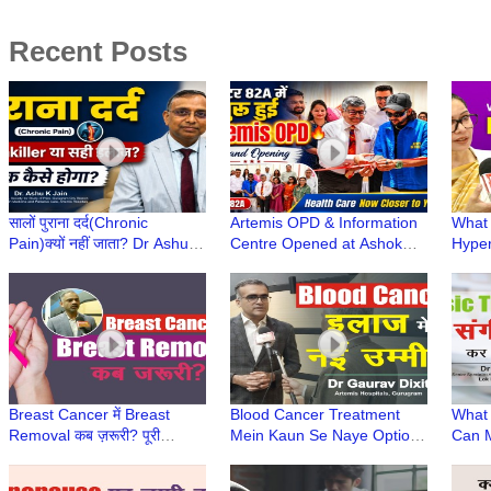
Recent Posts
सालों पुराना दर्द(Chronic
Artemis OPD & Information
What 
Pain)क्यों नहीं जाता? Dr Ashu
Centre Opened at Ashok
Hyper
Jain से जानिए | सही इलाज,
Dentist & Medicare Centre,
Cause
Painkiller से नहीं
Gurugram
Noali
Hospi
Breast Cancer में Breast
Blood Cancer Treatment
What 
Removal कब ज़रूरी? पूरी
Mein Kaun Se Naye Options
Can M
जानकारी | Self Breast
Aaye Hain? | Dr Gaurav
Expla
Examination | Dr Deepak
Dixit | CAR T-cell therapy
Hussa