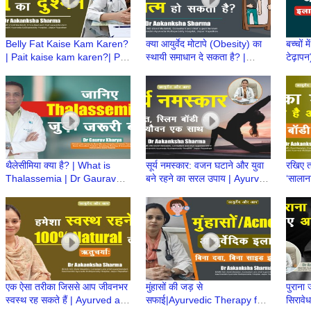
Belly Fat Kaise Kam Karen?
क्या आयुर्वेद मोटापे (Obesity) का
बच्चों 
| Pait kaise kam karen?| Pait
स्थायी समाधान दे सकता है? |
टेढ़ापन
ki charbi | Dr Aakanksha
Ayurved aur Aap | Dr
Dr Hi
Sharma | Ayurved aur Aap
Aakanksha Sharma
थैलेसीमिया क्या है? | What is
सूर्य नमस्कार: वजन घटाने और युवा
रखिए त
Thalassemia | Dr Gaurav
बने रहने का सरल उपाय | Ayurved
‘सालाना
Kharya | Thalassemia
aur Aap | Dr Aakanksha
Ayurv
Awareness | Episode 1
Sharma
Aaka
एक ऐसा तरीका जिससे आप जीवनभर
मुंहासों की जड़ से
पुराना 
स्वस्थ रह सकते हैं | Ayurved aur
सफाई|Ayurvedic Therapy for
सिरावे