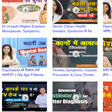
Jha
Hospi
Dr Urvashi Miglani Explains
Senior Citizen Health:
Depre
Menopause: Symptoms,
Geriatric Syndrome के Red
जानिए 
Precautions & Treatment |
Flags क्या हैं? |Dr Aparajita
Dr Na
Elderly Care Series
Bhuyan | Elderly Care
Care 
Psychiatrist को दिखाना क्यों
Tinnitus Symptoms, Causes,
शरीर म
ज़रूरी है? | Old Age में Mental
Precaution & Cure |Tinnitus
होना –
Health | Dr Namita Deka |
के लक्षण, कारण और इलाज |Dr
Aaka
Elderly Care
Pankaj Kumar|Hindi
Ayurv