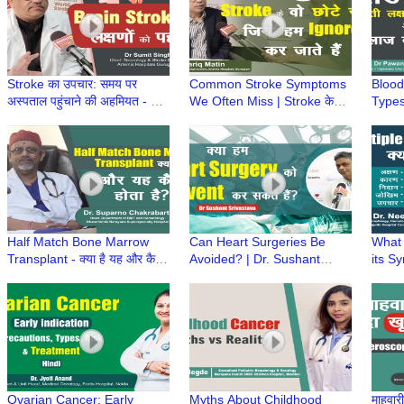
Stroke का उपचार: समय पर
Common Stroke Symptoms
Blood
अस्पताल पहुंचाने की अहमियत - Dr
We Often Miss | Stroke के
Types
Sumit Singh, Artemis
शुरुआती संकेत | Dr Tariq Matin,
Preve
Hospitals
Artemis Hospital
Optio
Singh
Half Match Bone Marrow
Can Heart Surgeries Be
What 
Transplant - क्या है यह और कैसे
Avoided? | Dr. Sushant
its S
होता है? | Dr Suparno
Srivastav on Preventing
Diagn
Chakrabarti
Heart Surgeries and Heart
| Dr.
Disease
Ovarian Cancer: Early
Myths About Childhood
माहवारी