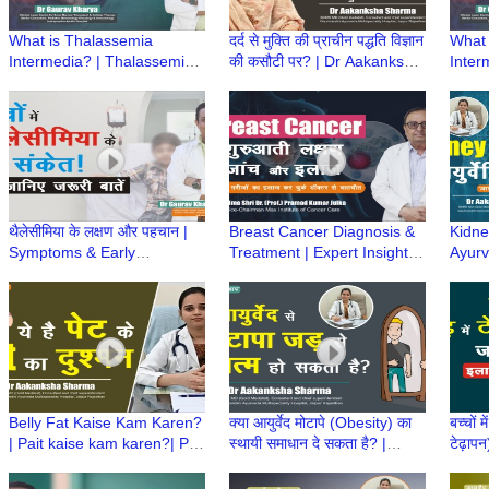
What is Thalassemia
दर्द से मुक्ति की प्राचीन पद्धति विज्ञान
What 
Intermedia? | Thalassemia
की कसौटी पर? | Dr Aakanksha
Inter
Intermedia Treatment | Dr
Sharma | Ayurved aur Aap
Inter
Gaurav Kharya | Episode 3
Gaura
थैलेसीमिया के लक्षण और पहचान |
Breast Cancer Diagnosis &
Kidney
Symptoms & Early
Treatment | Expert Insights
Ayurve
Diagnosis of Thalassemia
by Padma Shri Dr. (Prof.)
Aaka
|Dr Gaurav Kharya|Episode
Pramod Kumar Julka
Ayurv
2
Belly Fat Kaise Kam Karen?
क्या आयुर्वेद मोटापे (Obesity) का
बच्चों 
| Pait kaise kam karen?| Pait
स्थायी समाधान दे सकता है? |
टेढ़ापन
ki charbi | Dr Aakanksha
Ayurved aur Aap | Dr
Dr Hi
Sharma | Ayurved aur Aap
Aakanksha Sharma