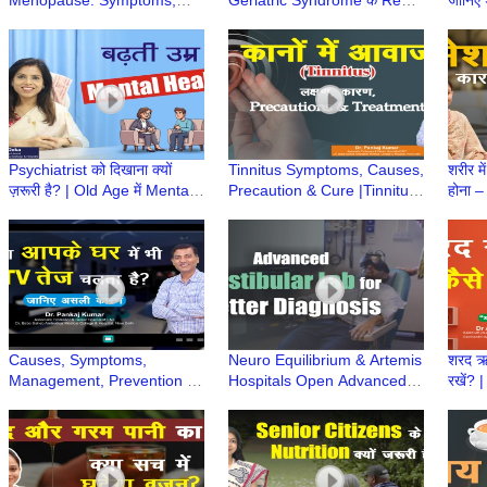
Menopause: Symptoms,
Geriatric Syndrome के Red
जानिए 
Precautions & Treatment |
Flags क्या हैं? |Dr Aparajita
Dr Na
Elderly Care Series
Bhuyan | Elderly Care
Care 
Psychiatrist को दिखाना क्यों
Tinnitus Symptoms, Causes,
शरीर म
ज़रूरी है? | Old Age में Mental
Precaution & Cure |Tinnitus
होना –
Health | Dr Namita Deka |
के लक्षण, कारण और इलाज |Dr
Aaka
Elderly Care
Pankaj Kumar|Hindi
Ayurv
Causes, Symptoms,
Neuro Equilibrium & Artemis
शरद ऋत
Management, Prevention &
Hospitals Open Advanced
रखें? 
Care of age related Hearing
Vestibular Lab for Balance
Healt
Loss | Dr Pankaj Kumar
Disorders Diagnosis
Aaka
Ayurv