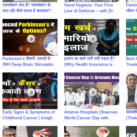
रक्तमोक्षण क्या है? रक्तमोक्षण के
Hand Hygiene: Your First
Parkin
लाभ और कैसे करता है चमत्कार?
Line of Defense – with Dr.
जीवन क
|Ayurved aur Aap| Dr
Namita Jaggi
Singh
Aakanksha Sharma
Parki
Parkinson's बीमारी: दवाओं से
इलाज का खर्च भारी क्यों पड़ता है?
Best 
लेकर Deep Brain Stimulation
|Why Health Insurance is a
Treat
तक|Advanced Parkinson’s में
Smart Way to Handle
Affor
इलाज के Option?
Medical Emergencies?
Manis
Early Signs & Symptoms of
Artemis Hospitals Observes
थैलेसी
Childhood Cancer | Insights
World Cancer Day with
(Thal
from Dr. Gaurav Dixit & Dr.
Awareness Drive, Stresses
BMT की
Sukriti Gupta
Early Detection
प्रबंध
Khar