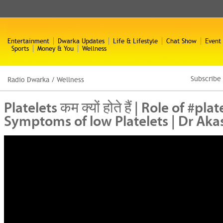
Entertainment
Dwarka Updates
Life & Lifestyle
Chat Show
Event
Sports
Money & You
Wellness
Subscribe
Radio Dwarka
/
Wellness
Platelets कम क्यों होते हैं | Role of #plat
Symptoms of low Platelets | Dr Ak