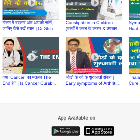
मौसम में बदलाव और आपकी सांसें,
Constipation in Children
Sympt
जानिए कैसे रखें ध्यान | Dr Shiba
(बच्चों में कब्ज के कारण & उपचार) |
Heat S
Kalyan Biswal
Constipation in Babies | Dr
| Tre
Abnish K Bharti
Baner
क्या 'Cancer' का मतलब The
जोड़ो के दर्द के शुरुआती संकेत |
Thala
End है? | Is Cancer Curable?
Early symptoms of Arthritis |
Cure,
| क्या कैंसर का इलाज संभव है? | Dr
Joint Pain | Dr Aashish
Prema
Ajay Sharma
Chaudhry
Neema
App Available on