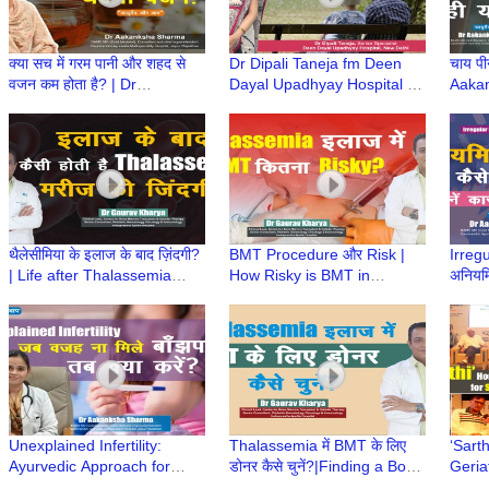
क्या सच में गरम पानी और शहद से
Dr Dipali Taneja fm Deen
चाय पी
वजन कम होता है? | Dr
Dayal Upadhyay Hospital on
Aaka
Aakanksha Sharma |
Elderly Nutrition & Balanced
Ayurv
Ayurved aur Aap
Diet | Elderly Care
थैलेसीमिया के इलाज के बाद ज़िंदगी?
BMT Procedure और Risk |
Irreg
| Life after Thalassemia
How Risky is BMT in
अनियमि
Treatment | Dr Gaurav
Thalassemia? | Risk in BMT
उपचार
Kharya | Episode 9
| Dr Gaurav Kharya
Sharm
|Episode 8
Unexplained Infertility:
Thalassemia में BMT के लिए
‘Sart
Ayurvedic Approach for
डोनर कैसे चुनें?|Finding a Bone
Geria
Hope & Healing| Dr
Marrow Donor| Dr Gaurav
for S