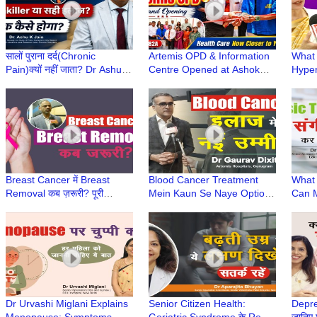
सालों पुराना दर्द(Chronic
Artemis OPD & Information
What 
Pain)क्यों नहीं जाता? Dr Ashu
Centre Opened at Ashok
Hyper
Jain से जानिए | सही इलाज,
Dentist & Medicare Centre,
Cause
Painkiller से नहीं
Gurugram
Noali
Hospi
Breast Cancer में Breast
Blood Cancer Treatment
What 
Removal कब ज़रूरी? पूरी
Mein Kaun Se Naye Options
Can M
जानकारी | Self Breast
Aaye Hain? | Dr Gaurav
Expla
Examination | Dr Deepak
Dixit | CAR T-cell therapy
Hussa
Jha
Hospi
Dr Urvashi Miglani Explains
Senior Citizen Health:
Depre