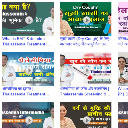
Aakanksha Sharma
Kharya |Episode 7
Launc
|Ayurved aur Aap
Hospi
What is BMT & its role in
सूखी खांसी (Dry Cough) के लिए
महिलाओ
Thalassemia Treatment |
असरदार घरेलू और आयुर्वेदिक उपचार
वाले खत
BMT क्या है? | Dr Gaurav
| Dr Aakanksha Sharma |
Aaka
Kharya | Episode 6
Ayurved aur Aap
Ayurv
थैलेसीमिया का इलाज |
थैलेसीमिया की जाँच और स्क्रीनिंग |
White
Thalassemia Treatment
Thalassemia Screening &
है? |
Options | Dr Gaurav Kharya
Prevention | Dr Gaurav
Ayurv
| Episode 5
Kharya | Episode 4