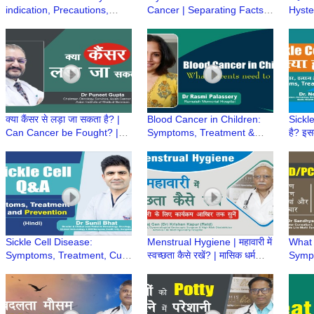
indication, Precautions,
Cancer | Separating Facts
Hyster
Types, Risk & Treatment |
from Fiction- Dr Kriti Hegde,
Menst
Dr Jyoti Anand, Fortis
SRCC Children Hospital
perio
Hospital, Noida
क्या कैंसर से लड़ा जा सकता है? |
Blood Cancer in Children:
Sickle
Can Cancer be Fought? |
Symptoms, Treatment &
है? इ
Can we Defeat Cancer? | Dr
Cure | Childhood Leukemia
Treat
Puneet Gupta
| Dr Rasmi Palassery
Preca
Neem
Sickle Cell Disease:
Menstrual Hygiene | महावारी में
What
Symptoms, Treatment, Cure
स्वच्छता कैसे रखें? | मासिक धर्म
Symp
& Prevention | Q&A with Dr.
स्वच्छता | Heavy Menstrual
Preca
Sunil Bhat
bleeding
PCOD
Bansa