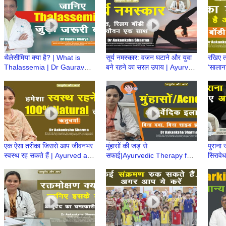
थैलेसीमिया क्या है? | What is
सूर्य नमस्कार: वजन घटाने और युवा
रखिए त
Thalassemia | Dr Gaurav
बने रहने का सरल उपाय | Ayurved
‘सालाना
Kharya | Thalassemia
aur Aap | Dr Aakanksha
Ayurv
Awareness | Episode 1
Sharma
Aaka
एक ऐसा तरीका जिससे आप जीवनभर
मुंहासों की जड़ से
पुराना 
स्वस्थ रह सकते हैं | Ayurved aur
सफाई|Ayurvedic Therapy for
सिरावे
Aap | Dr Aakanksha Sharma
Acne|Ayurved aur Aap|Dr
aur A
Aakanksha Sharma|Leech
Shar
Therapy