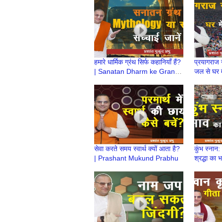
हमारे धार्मिक ग्रंथ सिर्फ कहानियाँ हैं?
प्रयागराज न
| Sanatan Dharm ke Granth
जल से घर मे
Mythology या सत्य?|Prashant
Prashan
Prabhu
सेवा करते समय स्वार्थ क्यों आता है?
कुंभ स्नान:
| Prashant Mukund Prabhu
श्रद्धा का
Mukund 