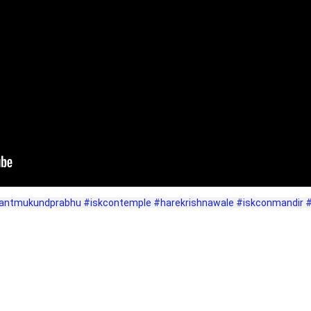
antmukundprabhu
#iskcontemple
#harekrishnawale
#iskconmandir
#