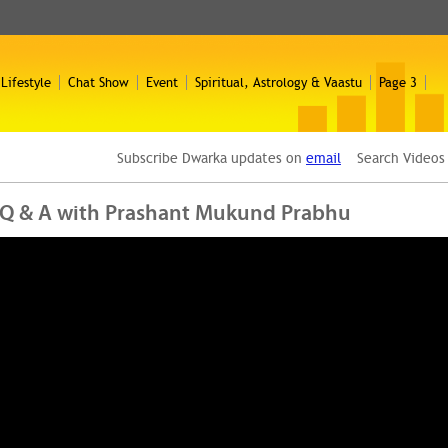
 Lifestyle
Chat Show
Event
Spiritual, Astrology & Vaastu
Page 3
Subscribe Dwarka updates on
email
Search Video
े हो | Q & A with Prashant Mukund Prabhu