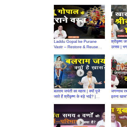
गृहस्थों को क्या लाभ? | Prashant
मनाई जाती
Mukund Prabhu
Mukund 
Laddu Gopal ke Purane
श्रीकृष्ण ज
Vastr – Restore & Reuse
उत्सव | भग
Ideas | Prashant Mukund
Prashan
Prabhu
छठी कथा
बलराम जयंती का महत्व | क्यों पूजे
जगन्नाथ रथ 
जाते हैं श्रीकृष्ण के बड़े भाई? |
इतना खास
Prashant Mukund Prabhu
Mukund 