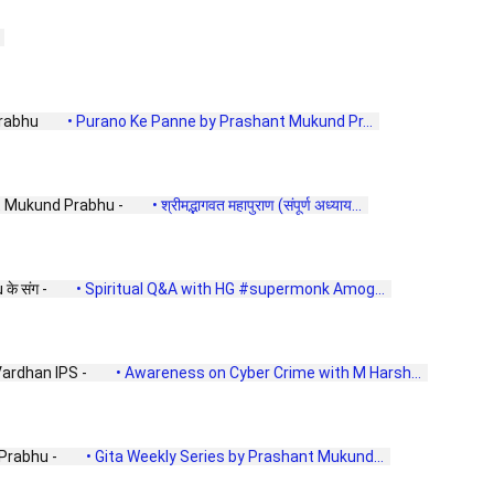
 
rabhu 
 • Purano Ke Panne by Prashant Mukund Pr...  
hant Mukund Prabhu - 
 • श्रीमद्भागवत महापुराण (संपूर्ण अध्याय...  
े संग - 
 • Spiritual Q&A with HG #supermonk Amog...  
rdhan IPS - 
 • Awareness on Cyber Crime with M Harsh...  
Prabhu - 
 • Gita Weekly Series by Prashant Mukund...  