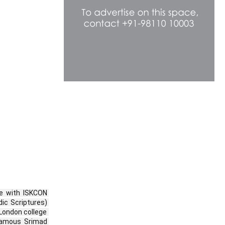
e with ISKCON 
ic Scriptures) 
London college 
famous Srimad 