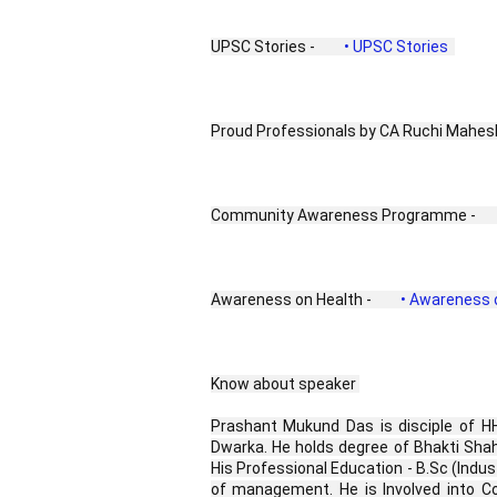
UPSC Stories - 
 • UPSC Stories  
Proud Professionals by CA Ruchi Mahesh
Community Awareness Programme - 
Awareness on Health - 
 • Awareness o
Know about speaker 
Prashant Mukund Das is disciple of H
Dwarka. He holds degree of Bhakti Shah
His Professional Education - B.Sc (Indus
of management. He is Involved into Co