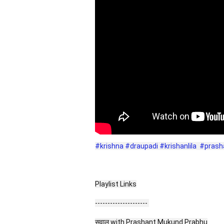
#krishna
#draupadi
#krishanlila
#prash
Playlist Links
--------------------- 
सवाल with Prashant Mukund Prabhu