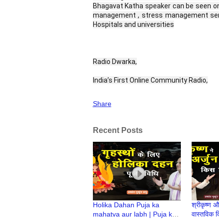
Bhagavat Katha speaker can be seen on 
management , stress management semin
Hospitals and universities
Radio Dwarka,
India’s First Online Community Radio,
Share
Recent Posts
Holika Dahan Puja ka
श्रीकृष्ण औ
mahatva aur labh | Puja ke
वास्तविक दि