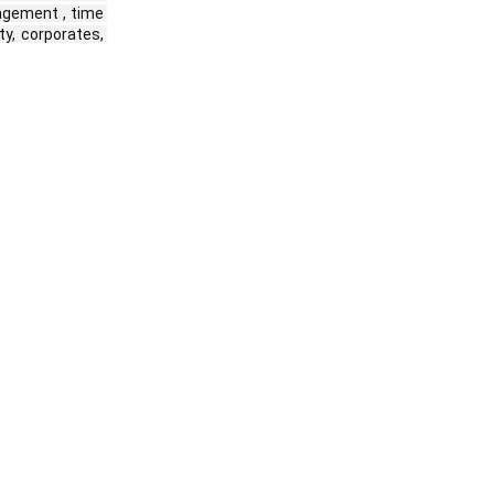
gement , time 
, corporates, 