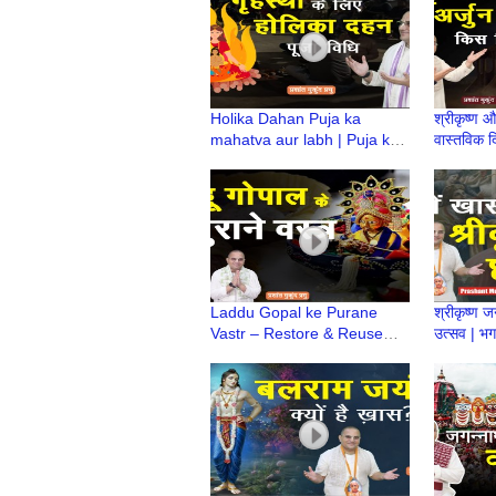
Holika Dahan Puja ka
श्रीकृष्ण औ
mahatva aur labh | Puja ke
वास्तविक दि
गृहस्थों को क्या लाभ? | Prashant
मनाई जाती
Mukund Prabhu
Mukund 
Laddu Gopal ke Purane
श्रीकृष्ण ज
Vastr – Restore & Reuse
उत्सव | भग
Ideas | Prashant Mukund
Prashan
Prabhu
छठी कथा