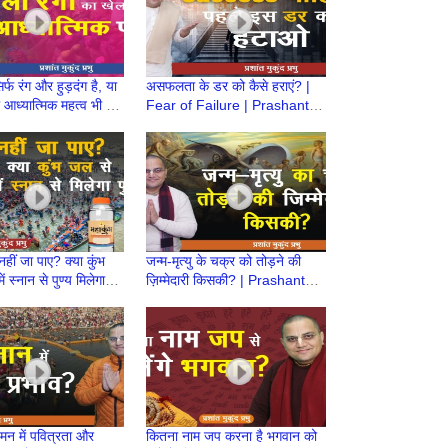
र्फ रंग और हुड़दंग है, या
असफलता के डर को कैसे हराएं? |
आध्यात्मिक महत्व भी है?
Fear of Failure | Prashant
ant Mukund Prabhu
Mukund Prabhu
हीं जा पाए? क्या कुंभ
जन्म-मृत्यु के चक्र को तोड़ने की
ं स्नान से पुण्य मिलेगा? |
ज़िम्मेदारी किसकी? | Prashant
t Mukund Prabhu
Mukund Prabhu
 मन में पवित्रता और
कितना नाम जप करना है भगवान को