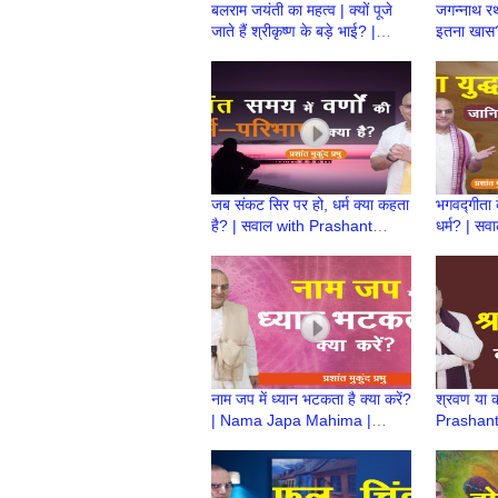
बलराम जयंती का महत्व | क्यों पूजे
जगन्नाथ रथ 
जाते हैं श्रीकृष्ण के बड़े भाई? |
इतना खास
Prashant Mukund Prabhu
Mukund 
जब संकट सिर पर हो, धर्म क्या कहता
भगवद्गीता क
है? | सवाल with Prashant
धर्म? | स
Mukund Prabhu
Mukund 
नाम जप में ध्यान भटकता है क्या करें?
श्रवण या की
| Nama Japa Mahima |
Prashan
Prashant Mukund Prabhu