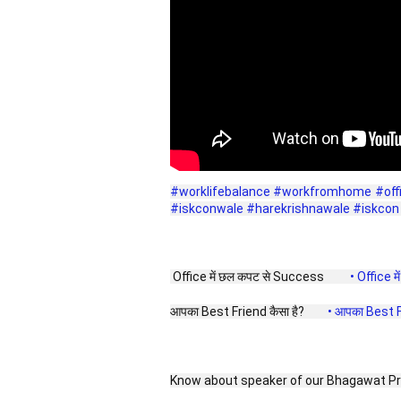
#worklifebalance
#workfromhome
#off
#iskconwale
#harekrishnawale
#iskcon
 Office में छल कपट से Success  
 • Office म
आपका Best Friend कैसा है? 
 • आपका Best Fr
Know about speaker of our Bhagawat Pr