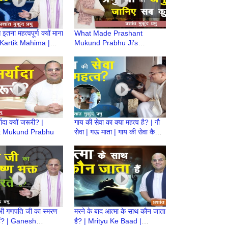
 इतना महत्वपूर्ण क्यों माना
What Made Prashant
| Kartik Mahima |
Mukund Prabhu Ji’s
h Prashant Mukund
Australia Trip Special? |
ऑस्ट्रेलिया यात्रा की खास बातें
ादा क्यों जरूरी? |
गाय की सेवा का क्या महत्व है? | गौ
t Mukund Prabhu
सेवा | गऊ माता | गाय की सेवा कैसे
करें? | Prashant Mukund
Prabhu
 भी गणपति जी का स्मरण
मरने के बाद आत्मा के साथ कौन जाता
 हैं? | Ganesh
है? | Mrityu Ke Baad |