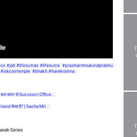
ice
#job
#lifesutras
#lifesutra
#prashantmukundprabhu
#iskcontemple
#bhakti
#harekrishna
ें छल कपट से Success | Office...  
iend कैसा है? | Sacha Mit...  
avah Series