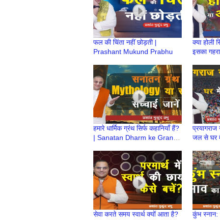
फल की चिंता नहीं छोड़ती |
क्या होली सि
Prashant Mukund Prabhu
इसका गहरा 
| Prash
हमारे धार्मिक ग्रंथ सिर्फ कहानियाँ हैं?
प्रयागराज न
| Sanatan Dharm ke Granth
जल से घर मे
Mythology या सत्य?|Prashant
Prashan
Prabhu
सेवा करते समय स्वार्थ क्यों आता है?
कुंभ स्नान: