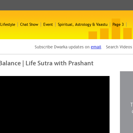
 Lifestyle
Chat Show
Event
Spiritual, Astrology & Vaastu
Page 3
Subscribe Dwarka updates on
email
Search Video
alance | Life Sutra with Prashant