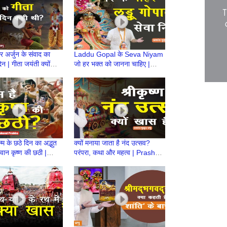
र अर्जुन के संवाद का
Laddu Gopal के Seva Niyam
न | गीता जयंती क्यों
जो हर भक्त को जानना चाहिए |
 है?|Prashant
Prashant Mukund Prabhu
Prabhu
न्म के छठे दिन का अद्भुत
क्यों मनाया जाता है नंद उत्सव?
वान कृष्ण की छठी |
परंपरा, कथा और महत्व | Prashant
t Mukund Prabhu |
Mukund Prabhu