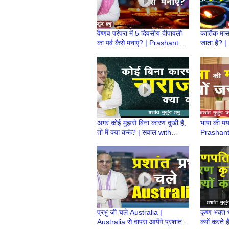
वैष्णव परंपरा में 5 दिवसीय दीपावली
कार्तिक मास
का पर्व कैसे मनाएं? | Prashant
जाता है? 
Mukund Prabhu |
सवाल wit
Deepotsav
Prabhu
अगर कोई मुझसे बिना कारण दुखी है,
भाषा की मर्य
तो मैं क्या करूं? | सवाल with
Prashan
Prashant Mukund Prabhu
प्रभु जी चले Australia |
कृष्ण भक्त
Australia से वापस आयेंगे प्रशांत
क्यों करते