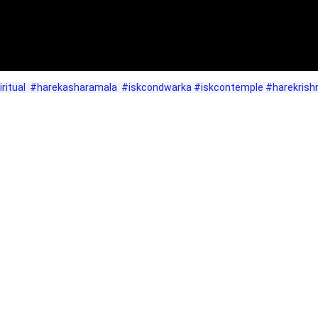
ritual
#harekasharamala
#iskcondwarka
#iskcontemple
#harekrish