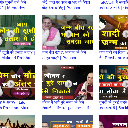
 और पुरानी बातें कैसे
कोई वक़्त पर काम ना आए तो रिश्ता
ISKCON मे सन्यासि
ें? | Memories |
तोड़ देना चाहिए | Prashant
क्यों दी जाती है | गो
t Mukund Prabhu
Mukund Prabhu
जी की समाधि | Pr
Prabhu
खुशी की तलाश में हो? |
जन्म बीत रहा है, भगवान को कैसे
क्या शादी का रिश्ता 
t Mukund Prabhu
समझा जाए? | Prashant
है | Prashant M
Mukund Prabhu
Prabhu
ह में अंतर? | Life
जीवन में आये बुरे समय को कैसे
दूसरों की बुराई करने
th Prashant Mukund
निकालें | Life ka बुरा time | Life
क्या होता है | Back
Sutra with Prashant Mukund
Sutra with Pra
Prabhu
Prabhu