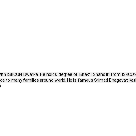
 ISKCON Dwarka. He holds degree of Bhakti Shahstri from ISKCON MIHE
 Guide to many families around world, He is famous Srimad Bhagavat 
s