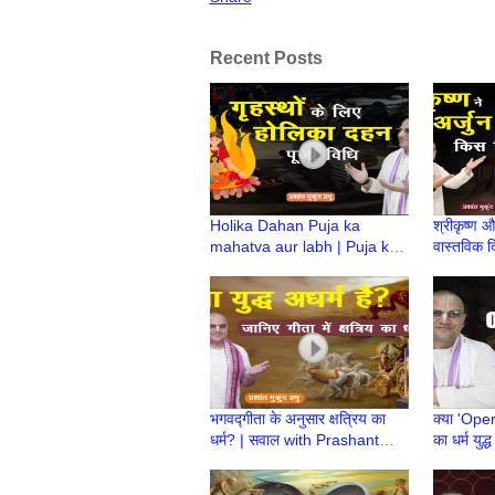
Recent Posts
Holika Dahan Puja ka
श्रीकृष्ण औ
mahatva aur labh | Puja ke
वास्तविक दि
गृहस्थों को क्या लाभ? | Prashant
मनाई जाती
Mukund Prabhu
Mukund 
भगवद्गीता के अनुसार क्षत्रिय का
क्या 'Op
धर्म? | सवाल with Prashant
का धर्म युद
Mukund Prabhu
Prashan