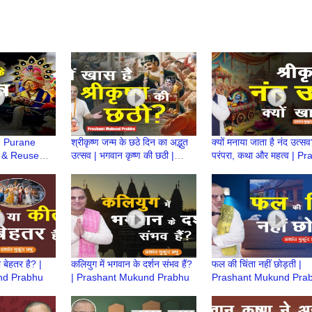
e Purane
श्रीकृष्ण जन्म के छठे दिन का अद्भुत
क्यों मनाया जाता है नंद उत्स
e & Reuse
उत्सव | भगवान कृष्ण की छठी |
परंपरा, कथा और महत्व | P
nt Mukund
Prashant Mukund Prabhu |
Mukund Prabhu
छठी कथा
 बेहतर है? |
कलियुग में भगवान के दर्शन संभव हैं?
फल की चिंता नहीं छोड़ती |
nd Prabhu
| Prashant Mukund Prabhu
Prashant Mukund Pra