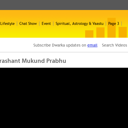
 Lifestyle
Chat Show
Event
Spiritual, Astrology & Vaastu
Page 3
Subscribe Dwarka updates on
email
Search Video
? | Prashant Mukund Prabhu