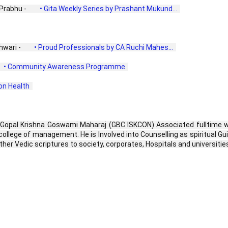
Prabhu - 
 • Gita Weekly Series by Prashant Mukund...  
wari - 
 • Proud Professionals by CA Ruchi Mahes...  
 • Community Awareness Programme  
n Health  
Gopal Krishna Goswami Maharaj (GBC ISKCON) Associated fulltime with
college of management. He is Involved into Counselling as spiritual
er Vedic scriptures to society, corporates, Hospitals and universitie