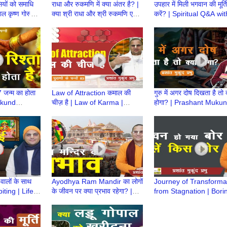
यों को समाधि
राधा और रुकमणि में क्या अंतर है? |
उपहार में मिली भगवान की मूर्ति
पाल कृष्ण गोस्वामी
क्या श्री राधा और श्री रुकमणि एक
करें? | Spiritual Q&A wit
ashant
ही हैं? | Prashant Mukund
Prashant Mukund Pra
Prabhu
7 जन्म का होता
Law of Attraction कमाल की
गुरु में अगर दोष दिखता है तो 
ukund
चीज़ है | Law of Karma |
होगा? | Prashant Muku
Prashant Mukund Prabhu
Prabhu
 वालों के साथ
Ayodhya Ram Mandir का लोगों
Journey of Transforma
biting | Life
के जीवन पर क्या प्रभाव रहेगा? |
from Stagnation | Bori
shant Mukund
Life Sutra with Prashant
Life | Life Sutra with
Mukund Prabhu
Prashant Mukund Pra