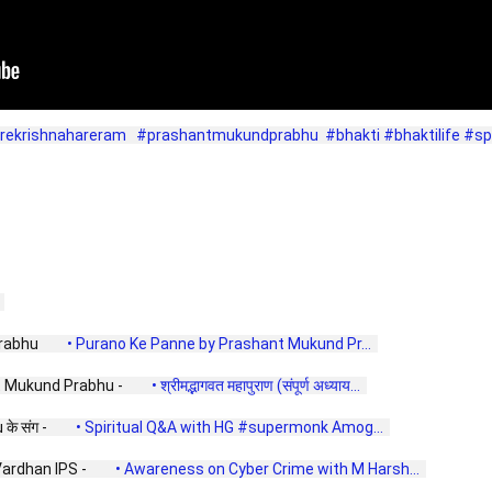
rekrishnahareram
#prashantmukundprabhu
#bhakti
#bhaktilife
#spi
 
rabhu 
 • Purano Ke Panne by Prashant Mukund Pr...  
hant Mukund Prabhu - 
 • श्रीमद्भागवत महापुराण (संपूर्ण अध्याय...  
े संग - 
 • Spiritual Q&A with HG #supermonk Amog...  
rdhan IPS - 
 • Awareness on Cyber Crime with M Harsh...  