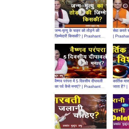
जन्म-मृत्यु के चक्र को तोड़ने की
सेवा करते स
ज़िम्मेदारी किसकी? | Prashant
| Prash
Mukund Prabhu
वैष्णव परंपरा में 5 दिवसीय दीपावली
कार्तिक मास
का पर्व कैसे मनाएं? | Prashant
जाता है? 
Mukund Prabhu |
सवाल wit
Deepotsav
Prabhu