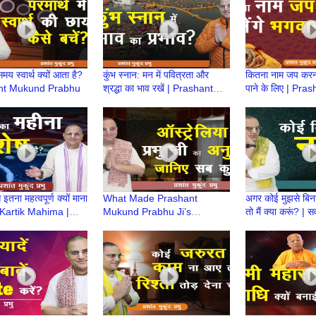
मय स्वार्थ क्यों आता है?
कुंभ स्नान: मन में पवित्रता और
कितना नाम जप करना
ant Mukund Prabhu
श्रद्धा का भाव रखें | Prashant
पाने के लिए | Pr
Mukund Prabhu
Prabhu
 इतना महत्वपूर्ण क्यों माना
What Made Prashant
अगर कोई मुझसे बिना
| Kartik Mahima |
Mukund Prabhu Ji’s
तो मैं क्या करूं? | 
h Prashant Mukund
Australia Trip Special? |
Prashant Muku
ऑस्ट्रेलिया यात्रा की खास बातें