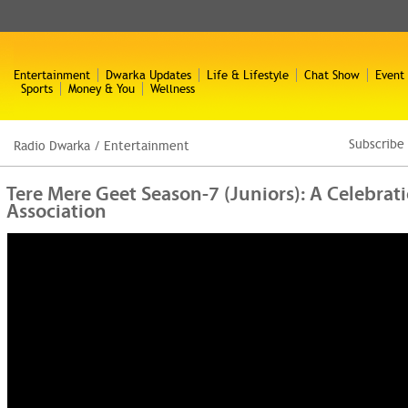
Entertainment
Dwarka Updates
Life & Lifestyle
Chat Show
Event
Sports
Money & You
Wellness
Subscribe
Radio Dwarka
/
Entertainment
Tere Mere Geet Season-7 (Juniors): A Celebrat
Association