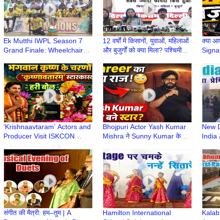
Ek Mutthi IWPL Season 7
12 वर्षों में किसानों, युवाओं, महिलाओं
क्या आ
Grand Finale: Wheelchair
और बुजुर्गों को क्या मिला? पश्चिमी
Signal
Cricket Stars Take Center
दिल्ली सांसद कमलजीत सहरावत
गलती?
Stage at BalBhawan School
#Jaa
‘Krishnaavtaram’ Actors and
Bhojpuri Actor Yash Kumar
New D
Producer Visit ISKCON
Mishra ने Sunny Kumar के
India 
Temple to Seek Blessings
साथ शेयर किए अपने Career
Lover
Secrets | Podcast
Numb
संगीत की मैत्री: हम–तुम | A
Hamilton International
Kalab