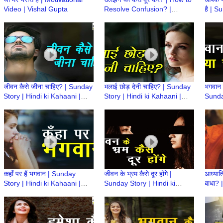
Video | Vishal Gupta
Resolve Confusion? |
है | S
Motivational Video | Vishal
Kahaa
Gupta
| Vis
जीवन कैसे जीना चाहिए? | Sunday
भलाई छोड़ देनी चाहिए? | Sunday
भगवान ह
Story | Hindi ki Kahaani |
Story | Hindi ki Kahaani |
Sunda
Motivational Video | Vishal
Motivational Video | Vishal
Kahaa
Gupta
Gupta
Visha
कहाँ पर हैं भगवान | Sunday
जीवन के भ्रम कैसे दूर होंगे |
आध्यात्
Story | Hindi ki Kahaani |
Sunday Story | Hindi ki
बाधा? 
Motivation Video | Vishal
Kahaani | Motivation Video |
ki Ka
Gupta
Vishal Gupta