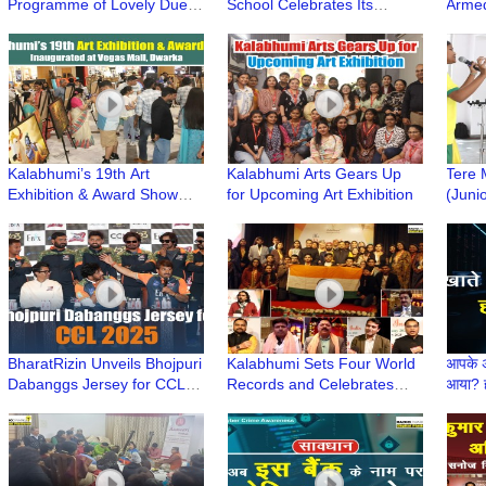
Programme of Lovely Duets
School Celebrates Its
Armed
by Maitri – A Musical Bond
Annual Day with Great
Paint
Enthusiasm
Attem
Kalabhumi’s 19th Art
Kalabhumi Arts Gears Up
Tere 
Exhibition & Award Show
for Upcoming Art Exhibition
(Juni
Inaugurated at Vegas Mall,
Young
Dwarka
Assoc
BharatRizin Unveils Bhojpuri
Kalabhumi Sets Four World
आपके अ
Dabanggs Jersey for CCL
Records and Celebrates
आया? ह
2025 | League Begins
Achievers at 'The Pride of
Crim
February 8
India'