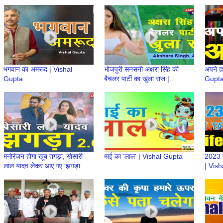
Gorakhpur में फिल्मकार खुश दिखे
in Maya Enclave
Chand
CM Ni
भगवान का अमरूद | Vishal
भोजपुरी सनसनी अक्षरा सिंह की
अपने ज
Gupta
बैचलर पार्टी का खुला राज |
Gupt
Akshara Singh | Indian
Actress | Bhojpuri
मनोरंजन होगा खूब तगड़ा, खेसारी
माई का 'लाल' | Vishal Gupta
2023 म
लाल यादव लेकर आए गए ‘झगड़ा
| Vis
2.O’ Khesari Lal Yadav |
Interview