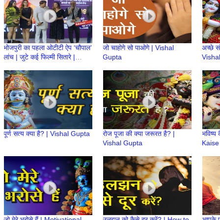
भोजपुरी का पहला ओटीटी ऐप ‘चौपाल’
जो चाहोगे सो पाओगे | Vishal
अच्छे स
लांच | जुटे कई फिल्मी सितारे |
Gupta
Visha
Bhojpuri Cinema | Radio
Dwarka
पूर्ण सत्य क्या है? | Vishal Gupta
रोज पूजा की क्या जरूरत है? |
भविष्य
Vishal Gupta
Kaise
Gupt
जो मेरे भरोसे हैं | Motivational
उलझन को कैसे दूर करें? | How to
आपके प