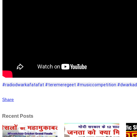
#radiodwarkafatafat
#teremeregeet
#musiccompetition
#dwarkad
Share
Recent Posts