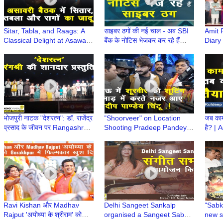
Sitar, Tabla, and Raags: A
साइबर ठगों की नई चाल - अब SBI
Amit 
Classical Delight at Asawari
बैंक के नोटिस भेजकर कर रहे हैं
Diary
Baithak's Musical Evening
धोखाधड़ी | Cyber Crime
Cinem
Awareness
Viole
भोजपुरी नाटक "देशरत्न": डॉ. राजेंद्र
"Shoorveer" on Location
जब काम
प्रसाद के जीवन पर Rangashree
Shooting Pradeep Pandey
है? |
की शानदार प्रस्तुति
Chintu Rakesh Shukla
Retir
Shivram Rakesh Deva
kare
Pandey
Ravi Kishan और Madhav
Delhi Sangeet Sankalp
"Sabk
Rajput 'अयोध्या के श्रीराम' को
organised a Sangeet Sabha
new s