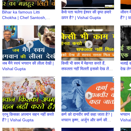
Bihar ka famous Litti
कैसे पता चलेगा ईश्वर की कृपा हमारे
जीवन म
Chokha | Chef Santosh,
ऊपर है? | Vishal Gupta
हैं? |
Bihar Se by the Panache |
life? 
The Food Genre
जब मैंने स्वयं भगवान की लीला देखी |
किसी भी काम में मेहनत करते हैं,
भलाई क
Vishal Gupta
सफलता नहीं मिलती इसको देख लें
देख ले
शायद रास्ता मिल जाए | Vishal
Gupta
प्रभु किसका अपमान सहन नहीं करते
कर्ण को दानवीर क्यों कहा जाता है? |
भगवान ह
हैं? | Vishal Gupta
भगवान कृष्ण, अर्जुन और कर्ण की
Visha
कथा | Vishal Gupta