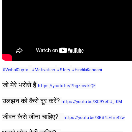
#VishalGupta
#Motivation
#Story
#HindikiKahaani
जो मेरे भरोसे हैं 
https://youtu.be/PhgzceaklQE
उलझन को कैसे दूर करें? 
https://youtu.be/SC9YeGU_r0M
जीवन कैसे जीना चाहिए?   
https://youtu.be/SBS4LEfmB2w