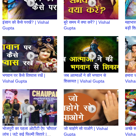
इंसान को कैसे परखें? | Vishal
बुरे समय में क्या करें? | Vishal
महाभारत
Gupta
Gupta
बड़ी शि
Probl
भगवान पर कैसे विश्वास रखें |
जब आत्माओं ने की भगवान से
हमारा 
Vishal Gupta
शिकायत | Vishal Gupta
Visha
भोजपुरी का पहला ओटीटी ऐप ‘चौपाल’
जो चाहोगे सो पाओगे | Vishal
अच्छे स
लांच | जुटे कई फिल्मी सितारे |
Gupta
Visha