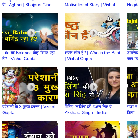
से | Aghori | Bhojpuri Cinema
Motivational Story | Vishal
Hegd
| Action King Yash Kumar
Gupta
'Rajjo
Life का Balance कँहा बिगड़ रहा
श्रेष्ठ कौन है? | Who is the Best
डायरेक
है? | Vishal Gupta
| Vishal Gupta
कहा 'डा
Cinem
परेशानी के 3 मुख्य कारण | Vishal
मिलिए 'डार्लिंग' की अक्षरा सिंह से |
राजा न
Gupta
Akshara Singh | Indian
किया |
Actress
Gupt