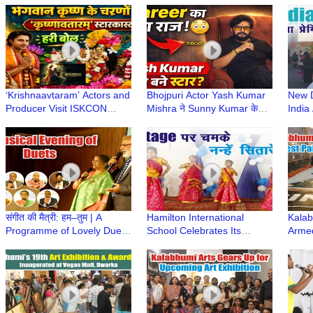
Stage at BalBhawan School
#Jaa
‘Krishnaavtaram’ Actors and
Bhojpuri Actor Yash Kumar
New D
Producer Visit ISKCON
Mishra ने Sunny Kumar के
India 
Temple to Seek Blessings
साथ शेयर किए अपने Career
Lover
Secrets | Podcast
Numb
संगीत की मैत्री: हम–तुम | A
Hamilton International
Kalab
Programme of Lovely Duets
School Celebrates Its
Armed
by Maitri – A Musical Bond
Annual Day with Great
Paint
Enthusiasm
Attem