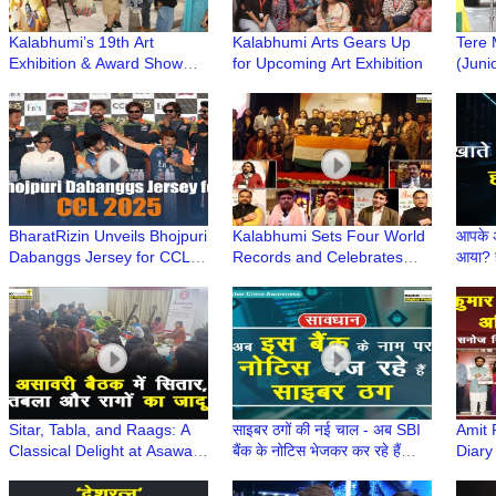
Kalabhumi’s 19th Art
Kalabhumi Arts Gears Up
Tere 
Exhibition & Award Show
for Upcoming Art Exhibition
(Juni
Inaugurated at Vegas Mall,
Young
Dwarka
Assoc
BharatRizin Unveils Bhojpuri
Kalabhumi Sets Four World
आपके अ
Dabanggs Jersey for CCL
Records and Celebrates
आया? ह
2025 | League Begins
Achievers at 'The Pride of
Crim
February 8
India'
Sitar, Tabla, and Raags: A
साइबर ठगों की नई चाल - अब SBI
Amit 
Classical Delight at Asawari
बैंक के नोटिस भेजकर कर रहे हैं
Diary
Baithak's Musical Evening
धोखाधड़ी | Cyber Crime
Cinem
Awareness
Viole