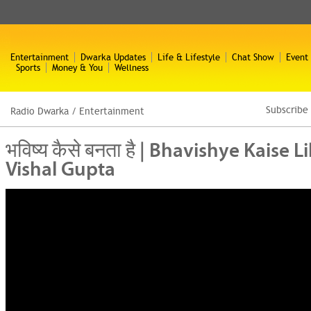
Entertainment
Dwarka Updates
Life & Lifestyle
Chat Show
Event
Sports
Money & You
Wellness
Subscribe
Radio Dwarka
/
Entertainment
भविष्य कैसे बनता है | Bhavishye Kaise L
Vishal Gupta