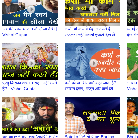
जब मैंने स्वयं भगवान की लीला देखी |
किसी भी काम में मेहनत करते हैं,
भलाई क
Vishal Gupta
सफलता नहीं मिलती इसको देख लें
देख ले
शायद रास्ता मिल जाए | Vishal
Gupta
प्रभु किसका अपमान सहन नहीं करते
कर्ण को दानवीर क्यों कहा जाता है? |
भगवान ह
हैं? | Vishal Gupta
भगवान कृष्ण, अर्जुन और कर्ण की
Visha
कथा | Vishal Gupta
यश कुमार ने क्या कहा 'अघोरी' के सेट
Safalta मिले तो ये मत Bhulna |
Bhojp