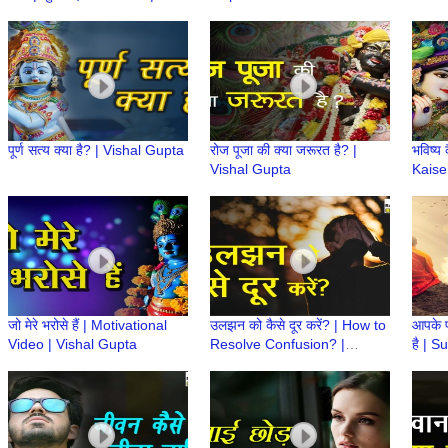
Bhojpuri Cinema | Radio
Dwarka
पूर्ण सत्य क्या है? | Vishal Gupta
रोज पूजा की क्या जरूरत है? |
भविष्य
Vishal Gupta
Kaise
Gupt
जो मेरे भरोसे हैं | Motivational
उलझन को कैसे दूर करें? | How to
आपके प
Video | Vishal Gupta
Resolve Confusion? |
है | S
Motivational Video | Vishal
Kahaa
Gupta
| Vis