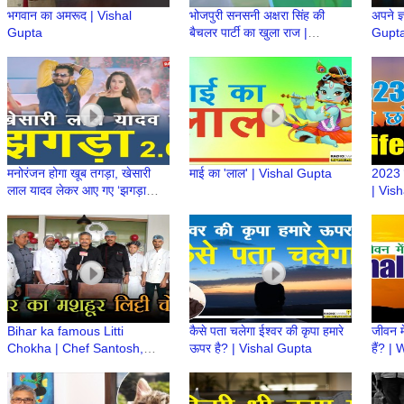
भगवान का अमरूद | Vishal
भोजपुरी सनसनी अक्षरा सिंह की
अपने ज
Gupta
बैचलर पार्टी का खुला राज |
Gupt
Akshara Singh | Indian
Actress | Bhojpuri
मनोरंजन होगा खूब तगड़ा, खेसारी
माई का 'लाल' | Vishal Gupta
2023 म
लाल यादव लेकर आए गए ‘झगड़ा
| Vis
2.O’ Khesari Lal Yadav |
Interview
Bihar ka famous Litti
कैसे पता चलेगा ईश्वर की कृपा हमारे
जीवन म
Chokha | Chef Santosh,
ऊपर है? | Vishal Gupta
हैं? |
Bihar Se by the Panache |
life? 
The Food Genre