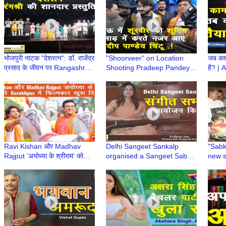
भोजपुरी नाटक "देशरत्न": डॉ. राजेंद्र
"Shoorveer" on Location
जब काम
प्रसाद के जीवन पर Rangashree
Shooting Pradeep Pandey
है? |
की शानदार प्रस्तुति
Chintu Rakesh Shukla
Retir
Shivram Rakesh Deva
kare
Pandey
Ravi Kishan और Madhav
Delhi Sangeet Sankalp
"Sabk
Rajput 'अयोध्या के श्रीराम' को
organised a Sangeet Sabha
new s
Gorakhpur में फिल्मकार खुश दिखे
in Maya Enclave
Chand
CM Ni