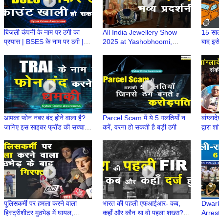
बिजली कंपनी के नाम पर ठगी का
All India Jewellery Show
15 साल 
प्रयास | BSES के नाम पर ठगी |
2025 at Yashobhoomi,
बाद इस
BSES के नाम पर धोखाधड़ी
Dwarka Hosts India’s Top
relea
Gold Manufacturers
Seize
आपका फोन नंबर बंद होने वाला है?
Parcel Scam में ये 5 गलतियाँ न
बांग्लाद
जानिए इस साइबर फ्रॉड की सच्चाई |
करें, वरना हो सकती है बड़ी ठगी
द्वारा 
नया साइबर स्कैम | TRAI से फोन
Mukun
पुलिसकर्मी पर हमला करने वाला
भारत की पहली एफआईआर- कब,
Dwark
हिस्ट्रीशीटर मुठभेड़ में घायल,
कहाँ और कौन था वो पहला शख्स? |
Arres