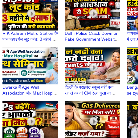
R K Ashram Metro Station के
Delhi Police Crack Down on
चायवा
पास पहाड़गंज लूट कांड: 3 महीने में
Fake Government Website
में ठग
अपराधी कैसे दोषी साबित हुआ?
Cyber Scam |
Inter
#OfficialVersion
Netwo
Dwarka में Age Well
दिल्ली के प्राइवेट स्कूल नहीं बना
Benga
Association और Max Hospital
सकते दबाव! CM रेखा गुप्ता का
se zy
का हेल्थ सेमिनार, Thalassemia
वीडियो संदेश, Parents को राहत
impor
और Senior Health पर विशेषज्ञों ने
Congr
दी जानकारी