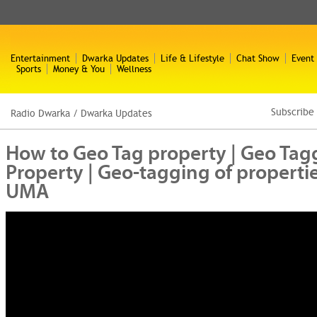
Entertainment
Dwarka Updates
Life & Lifestyle
Chat Show
Event
Sports
Money & You
Wellness
Subscribe
Radio Dwarka
/
Dwarka Updates
How to Geo Tag property | Geo Tag
Property | Geo-tagging of properties
UMA