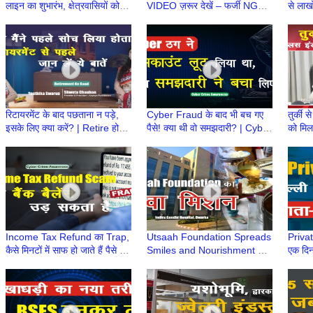
लाइन का शुभारंभ, क्षेत्रवासियों को
VIDEO ज़रूर देखें – फर्जी NGO
से लाखो
मिलेगी बड़ी राहत
से हो रही है ठगी
की कह
Story
रिटायरमेंट के बाद पछताना न पड़े,
Cyber Fraud के बाद भी बच गए
तुर्की 
इसके लिए क्या करें? | Retire होने
पैसे! क्या थी वो समझदारी? | Cyber
को मिल
के बाद क्या? | Retirement Ke
Fraud की सच्ची घटना, समझदारी
इंडस्ट्र
Baad
ने किया कमाल
फैसला
Income Tax Refund का Trap,
Utsaah Foundation Spreads
Private
कैसे मिनटों में साफ हो जाते हैं पैसे |
Smiles and Nourishment at
एक दिन
Income Tax Refund Scam
Indira Gandhi Hospital,
को दी 
Alert
Dwarka