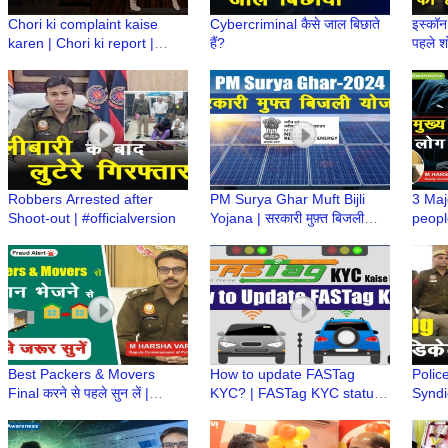
Chori ki complaint kaise
Cybercriminal कैसे जाल बिछाते
इस्कॉन 
karen | Chori ki report |
हैं?
पहले श
Online FIR | चोरी की शिकायत
Prabh
कैसे करें | eFIR
Robbers Arrested after
PM Surya Ghar Muft Bijli
3 Maj
Shoot-out | #officialversion
Yojana | सरकारी मुफ़्त बिजली
people
योजना
#cybe
Vardh
Best Packers & Movers
How to update FASTag
Polic
Final करने से पहले सुन लें |
KYC? | FASTag KYC status |
Syndi
Cheep Packers & Movers |
FASTag issued by Bank |
Drug 
M Harsha Vardhan, IPS
FASTag issued by NHAI
#offic