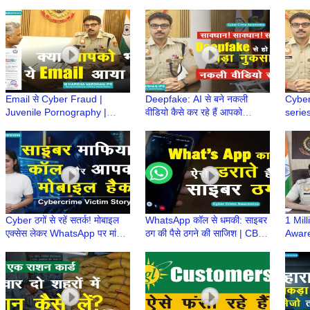
हथियार बरामद
First FIR | First Information
Modeli
Report
Frau
Email से Cyber Fraud |
Deepfake: AI से बने नकली
Cyber
Juvenile Pornography |
वीडियो कैसे कर रहे हैं आपको
series
Police Order| Child Sexual
गुमराह? | IPS M Harsha
IPS M
Abuse |M Harsha Vardhan
Vardhan | CyberSuraksha
ख़ास 
IPS
Cyber ठगों से रहें सतर्क! मोबाइल
WhatsApp कॉल से धमकी: साइबर
1 Mil
एक्सेस लेकर WhatsApp पर मांगते
ठग की पैसे ठगने की साजिश | CBI
Aware
हैं पैसे | Cybercrime Victim
officer ka call | police wale
M Har
Story
ka phone
सफलता