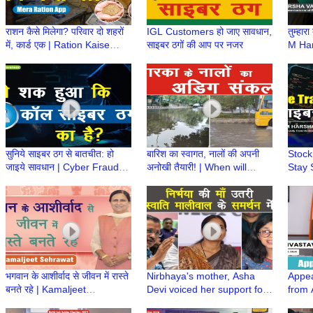
राशन कैसे मिलेगा? परिवार दो शहरों
IGL Customers हो जाए सावधान,
तुम्हारा
में, कार्ड एक | Ration Kaise
साइबर ठगों की आप पर नजर
M Har
Milega? | Mera Ration Card
Cybe
App
#awa
सुनिये साइबर ठग से बातचीत: हो
बारिश का स्वागत, नालों की अपनी
Stock
जाइये सावधान | Cyber Fraud
अनोखी तैयारी! | When will
Stay 
Call | Cybercrime Trap |
these Drains Improve? |
| M H
Credit Card Fraud
Waterlogging
Cyber
भगवान के आशीर्वाद से जीवन में रास्ते
Nirbhaya's mother, Asha
Appea
बनते रहे | Kamaljeet
Devi voiced her support for
from 
Sehrawat, Candidate West
Swati Maliwal | Trending
DM/DE