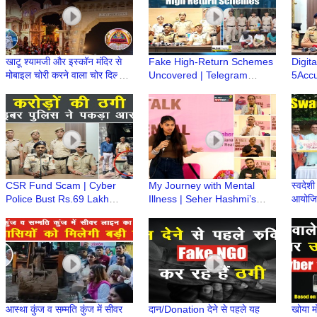
खाटू श्यामजी और इस्कॉन मंदिर से
Fake High-Return Schemes
Digit
मोबाइल चोरी करने वाला चोर दिल्ली में
Uncovered | Telegram
5Accu
दबोचा गया, 12 मोबाइल बरामद
Investment Fraud Racket
Compl
Exposed | Nidhin Valsan IPS
Natio
IPS
CSR Fund Scam | Cyber
My Journey with Mental
स्वदेश
Police Bust Rs.69 Lakh
Illness | Seher Hashmi’s
आयोजित 
Cheating Racket, Accused
Inspiring Story | Dwarka
होगा?
Arrested | Nidhin Valsan,
Greens Apartment Sector
संगम
IPS
14
आस्था कुंज व सम्मति कुंज में सीवर
दान/Donation देने से पहले यह
खोया म