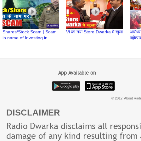
Shares/Stock Scam | Scam
Vi का नया Store Dwarka में खुला
अयोध्या
in name of Investing in
महोत्सव 
Stock/Share | M Harsha
भजन सं
Vardhan IPS | Cyber
Security
App Available on
© 2012. About Radi
DISCLAIMER
Radio Dwarka disclaims all responsibi
damage of any kind resulting from a