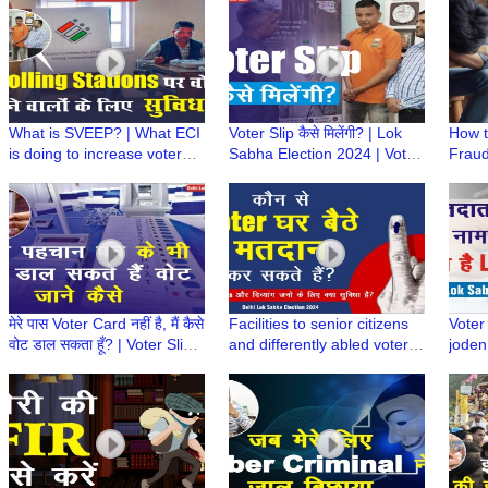
Delhi Lok Sabha
Today
Sabha
What is SVEEP? | What ECI
Voter Slip कैसे मिलेंगी? | Lok
How t
is doing to increase voter
Sabha Election 2024 | Voter
Fraud
turnout | Facilities to
Slip
Call 
Voters@polling station
Sanch
मेरे पास Voter Card नहीं है, मैं कैसे
Facilities to senior citizens
Voter
वोट डाल सकता हूँ? | Voter Slip |
and differently abled voters
joden
Lok Sabha Election 2024
for casting their votes | घर बैठे
name i
मतदान
Elect