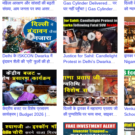
महिला आरक्षण और सांसदों की बढ़ती
Gas Cylinder Delivered… पर
दिल्ली 
संख्या, आम जनता पर क्या असर
घर नहीं पहुँचा! | Gas Cylinder
को न्या
पड़ेगा? | मोदी सरकार | MP
कहाँ गायब हो रहे हैं? | LPG
प्रदर्
कमलजीत सहरावत
Cylinder
Delhi के ISKCON Dwarka में
Justice for Sahil: Candlelight
द्वारका
वृंदावन शैली की ‘प्री’ फूलों की होली |
Protest in Delhi’s Dwarka
Nigam
लट्ठमार और मटका फोड़ होली का
following Fatal SUV accident
Puras
आयोजन
| Dwarka Delhi
Acad
केंद्रीय बजट पर विशेष प्रसारण
दिल्ली के द्वारका में महाराणा प्रताप जी
Venka
कार्यक्रम | Budget 2026 |
की पुण्यतिथि पर भव्य सभा, साइबर
Schoo
Nirmala Sitharaman |
अपराध पर भी जागरूकता
Envir
Budget 2026 Update
Throu