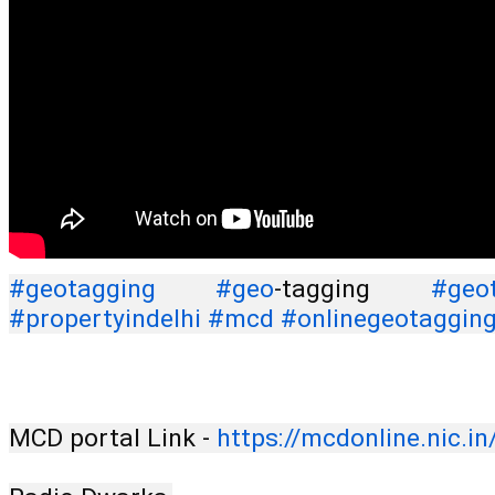
#geotagging
#geo
-tagging 
#geot
#propertyindelhi
#mcd
#onlinegeotaggin
MCD portal Link - 
https://mcdonline.nic.in